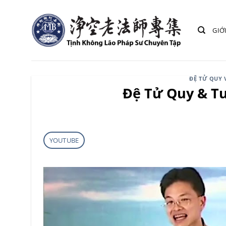
Bỏ
qua
GIỚ
nội
dung
ĐỆ TỬ QUY 
Đệ Tử Quy & Tu
YOUTUBE