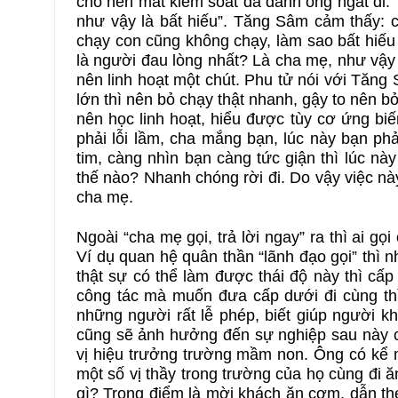
cho nên mất kiểm soát đã đánh ông ngất đi. T
như vậy là bất hiếu”. Tăng Sâm cảm thấy: c
chạy con cũng không chạy, làm sao bất hiếu 
là người đau lòng nhất? Là cha mẹ, như vậy 
nên linh hoạt một chút. Phu tử nói với Tăng 
lớn thì nên bỏ chạy thật nhanh, gậy to nên b
nên học linh hoạt, hiểu được tùy cơ ứng bi
phải lỗi lầm, cha mắng bạn, lúc này bạn ph
tim, càng nhìn bạn càng tức giận thì lúc 
thế nào? Nhanh chóng rời đi. Do vậy việc này
cha mẹ.
Ngoài “cha mẹ gọi, trả lời ngay” ra thì ai g
Ví dụ quan hệ quân thần “lãnh đạo gọi” thì n
thật sự có thể làm được thái độ này thì cấp 
công tác mà muốn đưa cấp dưới đi cùng thì
những người rất lễ phép, biết giúp người kh
cũng sẽ ảnh hưởng đến sự nghiệp sau này c
vị hiệu trưởng trường mầm non. Ông có kể 
một số vị thầy trong trường của họ cùng đi 
gì? Trọng điểm là mời khách ăn cơm, dẫn the