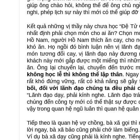
giúp ông chào hỏi, không thể để ông chủ n
nghi, phép lịch sự này thì mới có thể giúp đỡ
Kết quả những vị thầy này chưa học “Đệ Tử 
nhất định phải chọn món cho ai ăn? Chọn m
Hồ Nam, người Hồ Nam thích ăn cay, cho nên
khó ăn. Họ ngồi đó bình luận nên vị lãnh đ
món tương đối cay, vị lãnh đạo này đương
khách này mới gắp được một miếng thì những 
ăn. Ông lại chuyển lại, chuyển đến trước 
không học lễ thì không thể lập thân
. Ngay
rất khó đứng vững, rất có khả năng sẽ gây
bối, đối với lãnh đạo chúng ta đều phải 
“Lãnh đạo dạy, phải kính nghe. Lãnh đạo trác
chúng đến công ty mới có thể thật sự được 
vậy trong quan hệ ngũ luân thì quan hệ quân
Tiếp theo là quan hệ vợ chồng, bà xã gọi thì 
lời ngay, bà xã bảo cũng phải chớ làm biếng
Ví dụ bà xã dạy cũng phải là kính nghe. Tiến