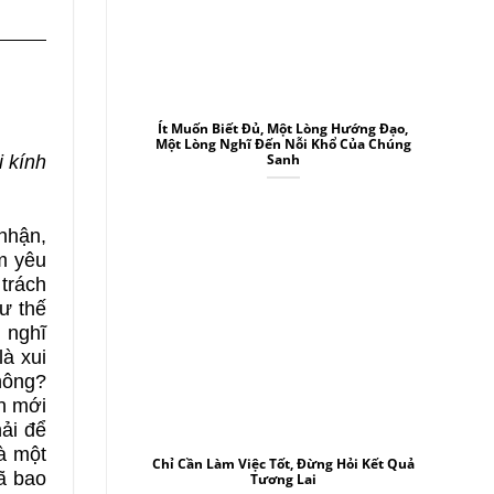
Ít Muốn Biết Đủ, Một Lòng Hướng Đạo,
Một Lòng Nghĩ Đến Nỗi Khổ Của Chúng
Sanh
 kính
nhận,
m yêu
trách
hư thế
 nghĩ
A
à xui
hông?
B
ạn mới
ải để
là một
A
Chỉ Cần Làm Việc Tốt, Đừng Hỏi Kết Quả
đã bao
Tương Lai