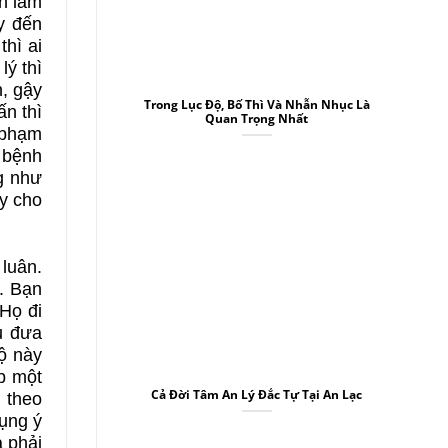
on làm
B
y đến
thì ai
lý thì
h, gậy
Trong Lục Độ, Bố Thì Và Nhẫn Nhục Là
ấn thì
Quan Trọng Nhất
 phạm
 bệnh
g như
ay cho
 luân.
”. Bạn
 Họ đi
u đưa
độ này
p một
Cả Đời Tâm An Lý Đắc Tự Tại An Lạc
 theo
dụng ý
à phải