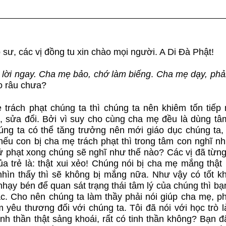
14B
15A
15B
16A
16B
17A
sư, các vị đồng tu xin chào mọi người. A Di Đà Phật!
17B
18A
18B
 lời ngay. Cha mẹ bảo, chớ làm biếng
.
Cha mẹ dạy, phải
ạo râu chưa?
19A
19B
20A
ẹ trách phạt chúng ta thì chúng ta nên khiêm tốn tiếp 
, sửa đổi. Bởi vì suy cho cùng cha mẹ đều là dùng tâ
20B
21A
21B
ng ta có thể tăng trưởng nên mới giáo dục chúng ta, 
 nếu con bị cha mẹ trách phạt thì trong tâm con nghĩ n
ử phạt xong chúng sẽ nghĩ như thế nào? Các vị đã từng
22A
22B
23
 trẻ là: thật xui xẻo! Chúng nói bị cha mẹ mắng thật l
nhìn thấy thì sẽ không bị mắng nữa. Như vậy có tốt k
23B
24A
24
nhạy bén để quan sát trạng thái tâm lý của chúng thì b
c. Cho nên chúng ta làm thầy phải nói giúp cha mẹ, ph
 yêu thương đối với chúng ta. Tôi đã nói với học trò 
25A
25B
26
inh thần thật sảng khoái, rất có tinh thần không? Bạn 