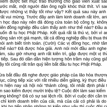
xem được tiết mục trao thưởng cho giáo viên xuất sắc
ước mắt, một người đàn ông ngồi khóc thút thít. Vì sa
 được những vị thầy tốt như vậy? Kết quả sau này anh
rất vui mừng. Trước đây anh làm kinh doanh rất lớn, a
ên học đạo này nên đã đóng cửa toàn bộ công ty, khôn
 viên đồng nghiệp đều cảm thấy anh như thế nào? Đầu a
ốn đi tu học Phật Pháp. Kết quả rất là thú vị, bởi vì 
động sản rớt giá mạnh, tất cả đồng nghiệp đều bị thua thi
ói anh biết tính toán. (Cười) Các vị đồng học, nhờ tâ
thế nào? Đã được hóa giải. Anh nói mới đầu anh nghe 
m, sáu giờ nhưng anh rất kiên trì, gặp được một vị thầ
 tiếp. Sau đó dần dần hiện tượng hôn trầm này cũng giả
y tôi cũng rất trân quý liền bắt đầu tu học Phật Pháp.
 vừa bắt đầu đã nghe được giáo pháp của lão hòa thượn
c, cũng tiếp xúc với rất nhiều diễn giảng, kỳ thực điề
m hiện nay xã hội nói “thành công, tôi nhất định phải
làm sao kiếm được mười triệu tệ? Cuộc đời làm sao kiếm
g không? Đã có sự sai lệch rồi. Bởi vì cuộc đời cần tr
 chỉ kinh doanh trên của cải, mà của cải có phải là do
hi họ tiếp nhận những tri kiến như vậy thì cuộc đời c