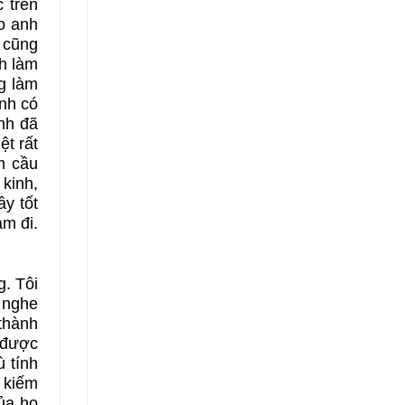
 trên
o anh
 cũng
nh làm
g làm
nh có
anh đã
ệt rất
m cầu
kinh,
y tốt
m đi.
g. Tôi
u nghe
 thành
 được
ù tính
 kiếm
ủa họ