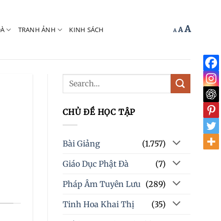
Increas
A
Reset
ĐÀ
TRANH ẢNH
KINH SÁCH
Decrease
A
A
font
font
font
size.
size.
size.
CHỦ ĐỀ HỌC TẬP
Bài Giảng
(1.757)
Giáo Dục Phật Đà
(7)
Pháp Âm Tuyên Lưu
(289)
Tinh Hoa Khai Thị
(35)