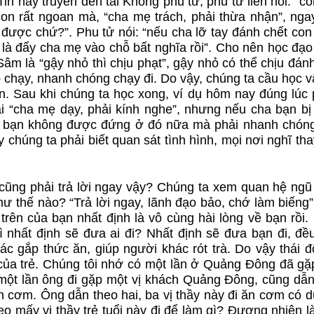
in này truyền đến tai Khổng phu tử, phu tử liền nói: “c
38B
39A
39
on rất ngoan mà, “cha mẹ trách, phải thừa nhận”, nga
được chứ?”. Phu tử nói: “nếu cha lỡ tay đánh chết con 
40A
40B
là đẩy cha mẹ vào chỗ bất nghĩa rồi”. Cho nên học đạo 
Sâm là “gậy nhỏ thì chịu phạt”, gậy nhỏ có thể chịu đán
ỏ chạy, nhanh chóng chạy đi. Do vậy, chúng ta cầu học v
ến. Sau khi chúng ta học xong, ví dụ hôm nay đúng lúc
ải “cha mẹ dạy, phải kính nghe”, nhưng nếu cha bạn bị
này bạn không được đứng ở đó nữa mà phải nhanh chón
 chúng ta phải biết quan sát tình hình, mọi nơi nghĩ th
ọi cũng phải trả lời ngay vậy? Chúng ta xem quan hệ ngũ
hư thế nào? “Trả lời ngay, lãnh đạo bảo, chớ làm biếng
trên của bạn nhất định là vô cùng hài lòng về bạn rồi.
 nhất định sẽ đưa ai đi? Nhất định sẽ đưa bạn đi, đề
ác gắp thức ăn, giúp người khác rót trà. Do vậy thái 
ủa trẻ. Chúng tôi nhớ có một lần ở Quảng Đông đã gặ
một lần ông đi gặp một vị khách Quảng Đông, cũng dẫn
ăn cơm. Ông dẫn theo hai, ba vị thầy này đi ăn cơm có 
o mấy vị thầy trẻ tuổi này đi để làm gì? Đương nhiên l