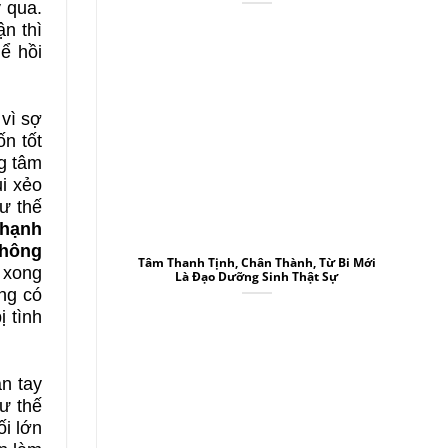
 qua.
ận thì
ể hồi
A
 vì sợ
B
n tốt
ng tâm
i xẻo
ư thế
 hạnh
không
Tâm Thanh Tịnh, Chân Thành, Từ Bi Mới
 xong
Là Đạo Dưỡng Sinh Thật Sự
A
ng có
 tình
B
n tay
hư thế
i lớn