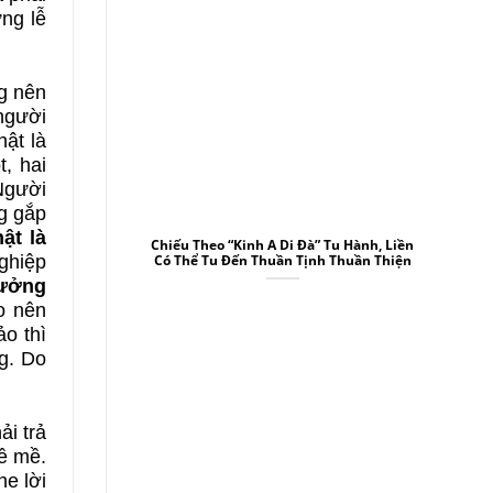
ng lễ
g nên
người
ật là
, hai
Người
ng gắp
hật là
Chiếu Theo “Kinh A Di Đà” Tu Hành, Liền
ghiệp
Có Thể Tu Đến Thuần Tịnh Thuần Thiện
rưởng
o nên
ảo thì
g. Do
ải trả
lề mề.
he lời