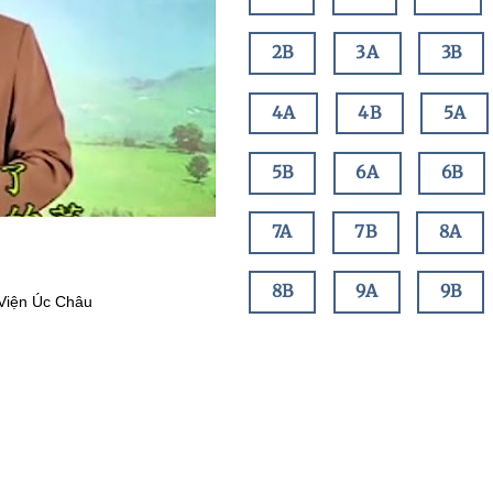
2B
3A
3B
4A
4B
5A
5B
6A
6B
7A
7B
8A
8B
9A
9B
 Viện Úc Châu
10A
10B
11A
11B
12A
12B
13A
13B
14A