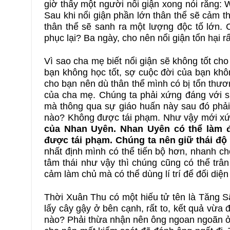
giờ thấy một người nổi giận xong nói rằng:
Sau khi nổi giận phần lớn thân thể sẽ cảm th
thân thể sẽ sanh ra một lượng độc tố lớn. 
phục lại? Ba ngày, cho nên nổi giận tổn hại rấ
Vì sao cha mẹ biết nổi giận sẽ không tốt ch
bạn không học tốt, sợ cuộc đời của bạn khô
cho bạn nên dù thân thể mình có bị tổn thươ
của cha mẹ. Chúng ta phải xứng đáng với sự
mà thông qua sự giáo huấn này sau đó phải
nào? Không được tái phạm. Như vậy mới xứ
của Nhan Uyên. Nhan Uyên có thể làm 
được tái phạm. Chúng ta nên giữ thái độ 
nhất định mình có thể tiến bộ hơn, nhanh c
tâm thái như vậy thì chúng cũng có thể trâ
cảm làm chủ mà có thể dùng lí trí để đối diệ
Thời Xuân Thu có một hiếu tử tên là Tăng S
lấy cây gậy ở bên cạnh, rất to, kết quả vừa
nào? Phải thừa nhận nên ông ngoan ngoãn ở 