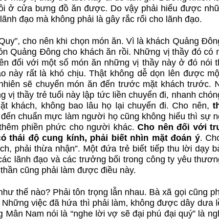
gồi ở cửa bưng đồ ăn được. Do vậy phải hiểu được nhữ
 lãnh đạo mà không phải là gây rắc rối cho lãnh đạo.
Quy”, cho nên khi chọn món ăn. Vì là khách Quảng Đôn
ón Quảng Đông cho khách ăn rồi. Những vị thầy đó có 
 đối với một số món ăn những vị thầy này ở đó nói th
ạo này rất là khó chịu. Thật không dễ dọn lên được một
 nhiên sẽ chuyển món ăn đến trước mặt khách trước. 
vị thầy trẻ tuổi này lập tức liền chuyển đi, nhanh chó
mặt khách, không bao lâu họ lại chuyển đi. Cho nên,
t
 đến chuẩn mực làm người họ cũng không hiểu thì sự n
 thêm phiền phức cho người khác.
Cho nên đối với t
có thái độ cung kính, phải biết nhìn mặt đoán ý
. Ch
h, phải thừa nhận”. Một đứa trẻ biết tiếp thu lời dạy b
các lãnh đạo và các trưởng bối trong công ty yêu thươn
 thần cũng phải làm được điều này.
như thế nào? Phải tôn trọng lẫn nhau. Bà xã gọi cũng ph
. Những việc đã hứa thì phải làm, không được dây dưa 
g Mân Nam nói là “nghe lời vợ sẽ đại phú đại quý” là ng