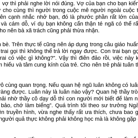
vợ thì phải nghe lời nói đúng. Vợ của bạn cho bạn kiến
uy cho cùng thì người trong cuộc mê người ngoài cuộc t
bên cạnh nhắc nhở bạn, đó là phước phần rất lớn của
h và cám dỗ, ví dụ bạn không cẩn thận té ngã có thể rấ
ho nên bà xã trách cũng phải thừa nhận.
 bè. Trên thực tế cũng nên áp dụng trong câu giáo huấn
rai gọi thì không thể trả lời ngay được. Con trai bạn g
trai có việc gì không?”. Vậy thì điên đảo rồi, việc này
hiếu và tâm cung kính của trẻ. Cho nên trẻ phải tuân t
 vô cùng quan trọng. Nếu quan hệ ngũ luân không có luâ
 ràng được. Luân này là luân nào vậy? Quan hệ thầy trò
hải nhờ thầy cô dạy dỗ thì con người mới biết để làm 
 bảo, chớ làm biếng”. Quá trình tôi theo sư trưởng Ng
rên truyền hình, vừa nghe thấy rất ưa thích, chưa bao g
 người quả thực không phải không học mà là không gặp