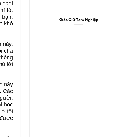
 nghị
hì tỏ.
 bạn.
Khéo Giữ Tam Nghiệp
t khó
 này.
ọi cha
 không
hủ lời
n này
. Các
người.
ài học
iờ tôi
 được