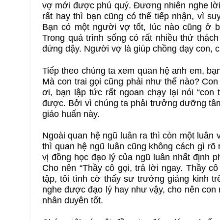
vợ mới được phú quý. Đương nhiên nghe lời 
rất hay thì bạn cũng có thể tiếp nhận, vì s
Bạn có một người vợ tốt, lúc nào cũng ở 
Trong quá trình sống có rất nhiều thử thác
đứng dậy. Người vợ là giúp chồng dạy con, c
Tiếp theo chúng ta xem quan hệ anh em, bạn
Mà con trai gọi cũng phải như thế nào? Con t
ơi, bạn lập tức rất ngoan chạy lại nói “con 
được. Bởi vì chúng ta phải trưởng dưỡng tâm 
giáo huấn này.
Ngoài quan hệ ngũ luân ra thì còn một luân
thì quan hệ ngũ luân cũng không cách gì rõ
vị đồng học đạo lý của ngũ luân nhất định p
Cho nên “Thầy cô gọi, trả lời ngay. Thầy cô
tập, tôi tình cờ thấy sư trưởng giảng kinh t
nghe được đạo lý hay như vậy, cho nên con
nhân duyên tốt.