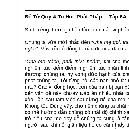
Đệ Tử Quy & Tu Học Phật Pháp – Tập 6A
Sư trưởng thượng nhân tôn kính, các vị pháp 
Chúng ta vừa mới nhắc đến “
Cha mẹ gọi, trả
nghe
”. Vừa rồi có đồng tu nào đi mua dao c
“
Cha mẹ trách, phải thừa nhận
”, khi cha m
nghiêm túc kiểm điểm, nghiêm túc phản tỉnh
thương chúng ta, hy vọng đức hạnh của chú
phạt chúng ta. Tôi từng hỏi các bạn nhỏ là:
nào? Các vị đồng học, con của bạn bị bạn x
đến vấn đề này chưa? Đáp án nhiều nhất của
xẻo, lần sau làm việc sai đừng để cha mẹ 
Không tốt. Đúng vậy, cho nên chúng ta phải 
có thể hướng dẫn chúng có thái độ chính xá
trẻ hiểu cha mẹ dạy dỗ chúng ta cũng là tâm
người sau khi nổi giận liệu họ có cảm thấy t