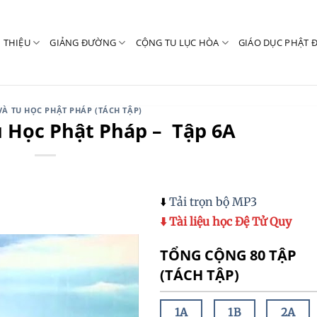
I THIỆU
GIẢNG ĐƯỜNG
CỘNG TU LỤC HÒA
GIÁO DỤC PHẬT 
VÀ TU HỌC PHẬT PHÁP (TÁCH TẬP)
 Học Phật Pháp – Tập 6A
⬇️
Tải trọn bộ MP3
⬇️ Tài liệu học Đệ Tử Quy
TỔNG CỘNG 80 TẬP
(TÁCH TẬP)
1A
1B
2A