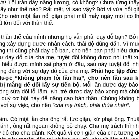
 Wa! Tôi tràn đầy năng lượng, có không? Chưa từng thấy
26B
27A
27B
ấy như thế nào? Rất mệt, vì sao vậy? Bởi vì vừa nổi gi
Cho nên một lần nổi giận phải mất mấy ngày mới có th
t lớn đối với thân thể.
28A
28B
29
o thân thể của mình nhưng họ vẫn phải dạy dỗ bạn? Bởi
29B
30A
30
ng xây dựng được nhân cách, thái độ đúng đắn. Vì muố
ng thì cũng phải dạy dỗ bạn, cho nên bạn phải hiểu dụ
31A
31B
32A
 dạy dỗ của cha mẹ, tuyệt đối không được nói thật xu
 hiểu được mình sai phạm ở đâu, sau này tuyệt đối nh
ng đáng với sự dạy dỗ của cha mẹ.
Phải học tập đức
32B
33A
33B
được “không phạm lỗi lần
hai
”, cho nên lần sau 
bị mắng để đổi lấy sự tiến bộ
. Mỗi lần được dạy bảo
34A
34B
35
hóng sửa đổi lỗi lầm. Khi trẻ được dạy bảo xong mà chú
n quý cơ hội này để nâng cao bản thân. Chúng không bị
n với sự việc, cho nên
“cha mẹ trách, phải thừa nhận”.
35B
36A
36
âm. Có một lần cha ông rất tức giận, xử phạt ông. Thuậ
37A
37B
38A
 đánh, ông rất ngoan không bỏ chạy. Cha mẹ trách thì n
đó cho cha đánh. Kết quả vì cơn giận của cha tương đố