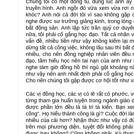
Chúng tôi có một đồng tu, đúng lúc anh ấy 
truyền hình. Anh ngồi đó vừa xem vừa rơi n
khóc? Anh nói cả đời tôi vì sao không gặp
nghe được sư trưởng giảng kinh, trong lòng 
bất động sản. Anh lập tức trân quý cơ duy
nữa, tôi phải cố gắng học đạo. Tất cả nhân
vấn đề, nhiều tiền như vậy không kiếm lại mu
dừng tất cả công việc, không lâu sau thì bất 
nhiều, cho nên đồng nghiệp nhân viên đều n
đạo, tâm hiếu học nên tai nạn của anh như 
nghe tám giờ đồng hồ thì ngủ gật khoảng nă
như vậy nên anh nhất định phải cố gắng học
Cho nên chúng tôi gặp được cơ hội tốt như vậ
Các vị đồng học, các vị có lẽ rất có phước,
từng tham gia huấn luyện trong ngành giáo dụ
được phần lớn đều là tà tri tà kiến. Bạn xe
công”. Họ hiểu thành công là gì? Cuộc đời 
nhiều của cải hơn? Nhận thức như vậy có đún
trên mọi phương diện, tuyệt đối không phải
được hay không? Cũng không phải. Kỳ thực k