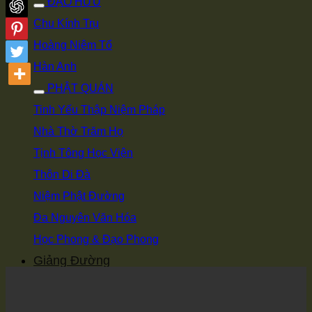
ĐẠO HỮU
Chu Kính Trụ
Hoàng Niệm Tổ
Hàn Anh
PHẬT QUÁN
Tinh Yếu Thập Niệm Pháp
Nhà Thờ Trăm Họ
Tịnh Tông Học Viện
Thôn Di Đà
Niệm Phật Đường
Đa Nguyên Văn Hóa
Học Phong & Đạo Phong
Giảng Đường
Video / Bài giảng mới
Nhận Thức Phật Giáo