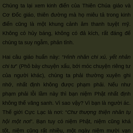
Chúng ta lại xem kinh điển của Thiên Chúa giáo và
Cơ Đốc giáo, thiên đường mà họ miêu tả trong kinh
điển cũng là một khung cảnh âm thanh tuyệt mỹ.
Không có hủy báng, không có đả kích, rất đáng để
chúng ta suy ngẫm, phản tỉnh.
Hai câu giáo huấn này: “
Hình nhân chi xú, yết nhân
chi tư
” (Phô bày chuyện xấu, bới móc chuyện riêng tư
của người khác), chúng ta phải thường xuyên ghi
nhớ, nhất định không được phạm phải. Nếu như
phạm phải lỗi lầm này thì bạn niệm Phật nhất định
không thể vãng sanh. Vì sao vậy? Vì bạn là người ác.
Thế giới Cực Lạc là nơi: “
Chư thượng thiện nhân tụ
hội một nơi
”. Bạn tuy có niệm Phật, niệm cũng khá
tốt, niệm cũng rất nhiều, một ngày niệm mười vạn