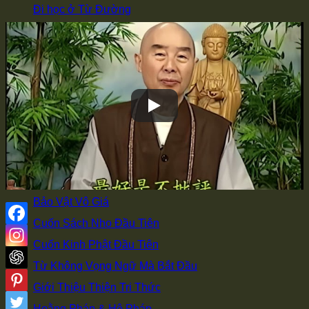
Đi học ở Từ Đường
Có Duyên Với Phật
Vì Sao Xuất Gia
Bí Quyết Giảng Kinh
Học Tập Sư Thừa
Đồng Tham Đạo Hữu
Truyền Pháp Qua Mạng
Quả Báo Của Bản Thân
Hồi Quy Tịnh Độ
Bảo Vật Vô Giá
Cuốn Sách Nho Đầu Tiên
Cuốn Kinh Phật Đầu Tiên
Từ Không Vọng Ngữ Mà Bắt Đầu
Giới Thiệu Thiện Tri Thức
Hoằng Pháp & Hộ Pháp