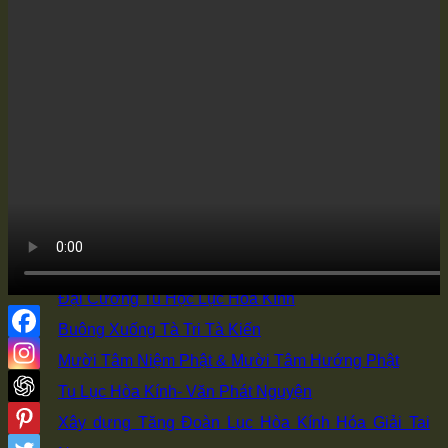
Giáo Dục Căn Bản
Tịnh Độ Ngũ Kinh
Giảng Tòa Hoa Nghiêm
Kinh Luận Đại Thừa
Giảng Đường Nhân Ái Hòa Bình
Bài giảng Chuyên Đề
Khai Thị Đàm Thoại
Học Phật Vấn Đáp
Cộng Tu Lục Hòa
Đại Cương Tu Học Lục Hòa Kính
Buông Xuống Tà Tri Tà Kiến
Mười Tâm Niệm Phật & Mười Tâm Hướng Phật
Tu Lục Hòa Kính- Văn Phát Nguyện
Xây dựng Tăng Đoàn Lục Hòa Kính Hóa Giải Tai