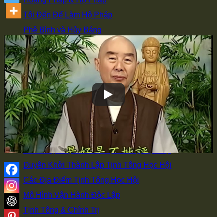
Tôi Đến Để Làm Hộ Pháp
Phê Bình và Hủy Báng
Hai Chìa Khóa Học Phật Học Nho
Chọn Di Đà Yếu Giải
Làm Việc Sai Thì Mới Sinh Bệnh
Súc Sanh Hiểu Lòng Người
Có Thể Giải Thì Có Thể Hành
Trà Thô Cơm Đạm Giữ Bình An
HỌC HỘI
Giới Thiệu Đạo Sư của Tịnh Tông Học Hội
Duyên Khởi Thành Lập Tịnh Tông Học Hội
Các Địa Điểm Tịnh Tông Học Hội
Mô Hình Vận Hành Độc Lập
Tịnh Tông & Chính Trị