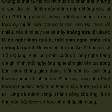
Chúng ta thật ra mà nói rất muốn tu chân thật, nhưng
vì sao tập khí lỗi lầm của chính mình không sửa lại
được? Không phải là chúng ta không muốn sửa mà
thực sự muốn sửa. Chúng ta đọc kinh Đại thừa rất
nhiều, nếu tỉ mỉ suy xét sẽ thấy
không sửa lỗi được
là do nghe kinh quá ít, thời gian nghe pháp của
chúng ta quá ít.
Nguyên hội trưởng Cư Sĩ Lâm cư sỹ
Trần Quang Biệt, bốn năm cuối đời ông nghe băng
đĩa ghi hình, mỗi ngày ông nghe tám giờ liên tục trong
bốn năm không gián đoạn. Mỗi một bộ kinh ông
thường nghe rất nhiều lần. Điều này trong nhà Phật
thường nói đến: “
Một môn thâm nhập, trường kỳ huân
tu
”. Ông đã thành công. Thành công của ông là do
ông nắm bắt được cơ hội, thâm nhập kinh tạng.