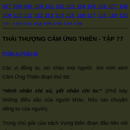
size.
097
098
099
100
101
102
103
104
105
106
107
108
size.
size.
109
110
111
112
113
114
115
116
117
118
119
120
121
122
123
124
125
126
127
128
THÁI THƯỢNG CẢM ỨNG THIÊN - TẬP 77
Phần A
Phần B
Các vị đồng tu, xin chào mọi người. Xin mời xem
Cảm Ứng Thiên đoạn thứ 66:
“
Hình nhân chi xú, yết nhân chi tư
.”
(Phô bày
những điều xấu của người khác. Rêu rao chuyện
riêng tư của người).
Trong chú giải của sách Vựng Biên đoạn đầu tiên nói