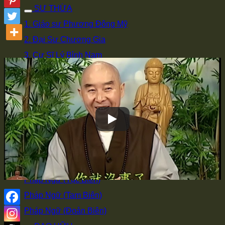
SƯ THỪA
1. Giáo sư Phương Đông Mỹ
2. Đại Sư Chương Gia
3. Cư Sĩ Lý Bỉnh Nam
4. Cư Sĩ Hạ Liên Cư
SƯ TRƯỞNG
Pháp Sư Diễn Bồi
Chu Ban Đạo (Phu Nhân)
Ảnh Mẫu Thân của Lão Pháp Sư
PHÁP NGỮ
Pháp Ngữ (Sơ Tục Biên)
Pháp Ngữ (Tục Biên)
Pháp Ngữ (Tam Biên)
Pháp Ngữ (Đoản Biên)