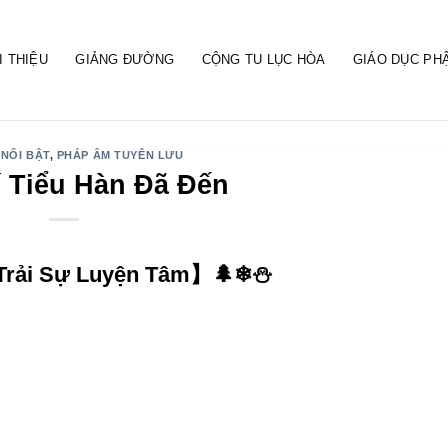
I THIỆU
GIẢNG ĐƯỜNG
CỘNG TU LỤC HÒA
GIÁO DỤC PH
 NỔI BẬT
,
PHÁP ÂM TUYÊN LƯU
í Tiểu Hàn Đã Đến
, Trải Sự Luyện Tâm】🌲❄⛄