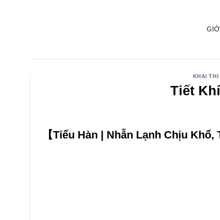
Bỏ
qua
GIỚ
nội
dung
KHAI THỊ
Tiết Kh
【Tiểu Hàn | Nhẫn Lạnh Chịu Khổ