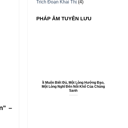
Trích Đoạn Khai Thị
(4)
PHÁP ÂM TUYÊN LƯU
Ít Muốn Biết Đủ, Một Lòng Hướng Đạo,
Một Lòng Nghĩ Đến Nỗi Khổ Của Chúng
Sanh
n” –