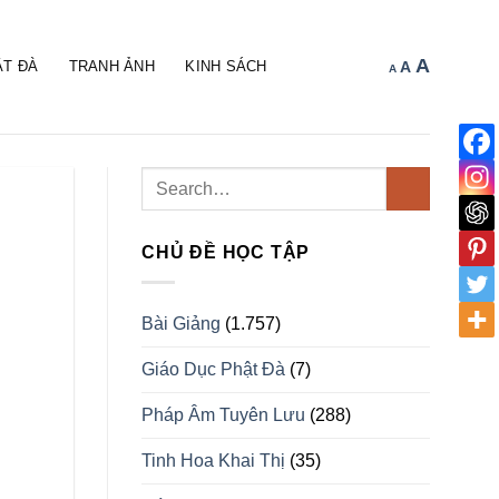
Increa
A
Reset
Decrease
ẬT ĐÀ
TRANH ẢNH
KINH SÁCH
A
A
font
font
font
size.
size.
size.
CHỦ ĐỀ HỌC TẬP
Bài Giảng
(1.757)
Giáo Dục Phật Đà
(7)
Pháp Âm Tuyên Lưu
(288)
Tinh Hoa Khai Thị
(35)