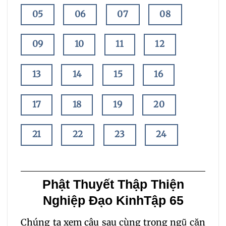
05
06
07
08
09
10
11
12
13
14
15
16
17
18
19
20
21
22
23
24
25
26
27
28
Phật Thuyết Thập Thiện
29
30
31
32
Nghiệp Đạo Kinh
Tập 65
Chúng ta xem câu sau cùng trong ngũ căn
33
34
35
36