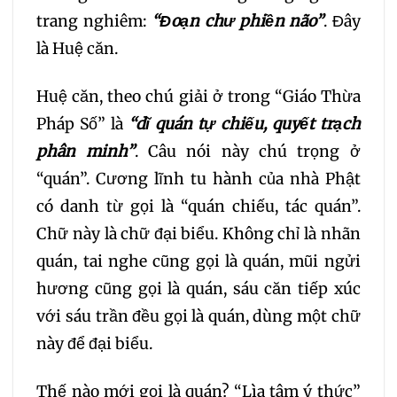
trang nghiêm:
“Đoạn chư phiền não”
. Đây
là Huệ căn.
37
38
39
40
Huệ căn, theo chú giải ở trong “Giáo Thừa
41
42
43
44
Pháp Số” là
“dĩ quán tự chiếu, quyết trạch
phân minh”
. Câu nói này chú trọng ở
45
46
47
48
“quán”. Cương lĩnh tu hành của nhà Phật
có danh từ gọi là “quán chiếu, tác quán”.
49
50
51
52
Chữ này là chữ đại biểu. Không chỉ là nhãn
quán, tai nghe cũng gọi là quán, mũi ngửi
53
54
55
56
hương cũng gọi là quán, sáu căn tiếp xúc
57
58
59
60
với sáu trần đều gọi là quán, dùng một chữ
này để đại biểu.
61
62
63
64
Thế nào mới gọi là quán? “Lìa tâm ý thức”