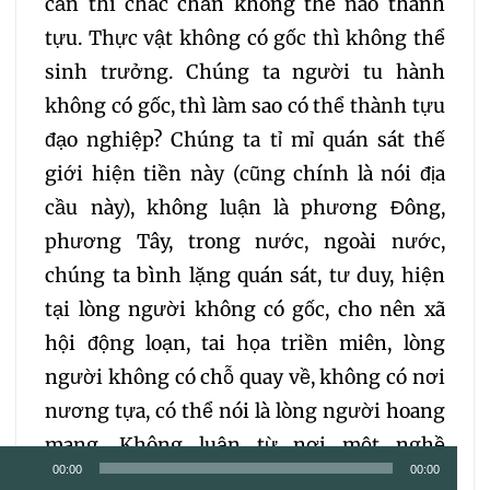
căn thì chắc chắn không thể nào thành
tựu. Thực vật không có gốc thì không thể
sinh trưởng. Chúng ta người tu hành
không có gốc, thì làm sao có thể thành tựu
đạo nghiệp? Chúng ta tỉ mỉ quán sát thế
giới hiện tiền này (cũng chính là nói địa
cầu này), không luận là phương Đông,
phương Tây, trong nước, ngoài nước,
chúng ta bình lặng quán sát, tư duy, hiện
tại lòng người không có gốc, cho nên xã
hội động loạn, tai họa triền miên, lòng
người không có chỗ quay về, không có nơi
nương tựa, có thể nói là lòng người hoang
mang. Không luận từ nơi một nghề
Trình
00:00
00:00
nghiệp nào, trải qua đời sống như thế nào,