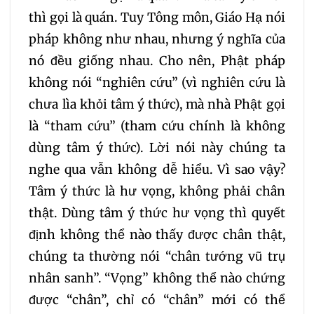
thì gọi là quán. Tuy Tông môn, Giáo Hạ nói
65
66
67
68
pháp không như nhau, nhưng ý nghĩa của
nó đều giống nhau. Cho nên, Phật pháp
69
70
71
72
không nói “nghiên cứu” (vì nghiên cứu là
73
74
75
76
chưa lìa khỏi tâm ý thức), mà nhà Phật gọi
là “tham cứu” (tham cứu chính là không
77
78
79
80
dùng tâm ý thức). Lời nói này chúng ta
nghe qua vẫn không dễ hiểu. Vì sao vậy?
Tâm ý thức là hư vọng, không phải chân
thật. Dùng tâm ý thức hư vọng thì quyết
định không thể nào thấy được chân thật,
chúng ta thường nói “chân tướng vũ trụ
nhân sanh”. “Vọng” không thể nào chứng
được “chân”, chỉ có “chân” mới có thể