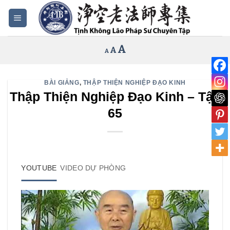
Bỏ
qua
nội
Increase
A
Reset
A
Decrease
A
dung
font
font
font
size.
size.
size.
BÀI GIẢNG
,
THẬP THIỆN NGHIỆP ĐẠO KINH
Thập Thiện Nghiệp Đạo Kinh – Tập
65
YOUTUBE
VIDEO DỰ PHÒNG