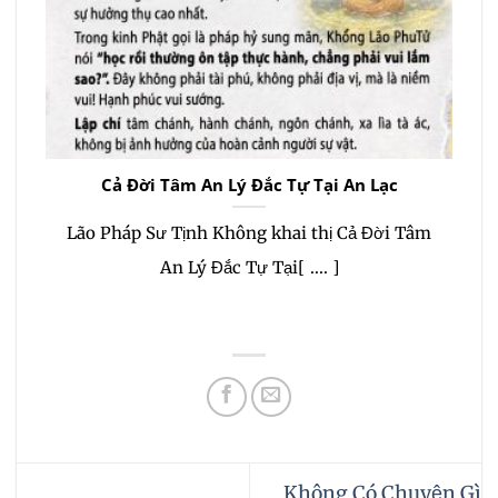
Cả Đời Tâm An Lý Đắc Tự Tại An Lạc
Ng
Lão Pháp Sư Tịnh Không khai thị Cả Đời Tâm
Lão
An Lý Đắc Tự Tại[ .... ]
Không Có Chuyện Gì