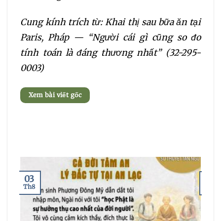
Cung kính trích từ: Khai thị sau bữa ăn tại
Paris, Pháp — “Người cái gì cũng so đo
tính toán là đáng thương nhất” (32-295-
0003)
Xem bài viết gốc
03
29
Th8
Th7