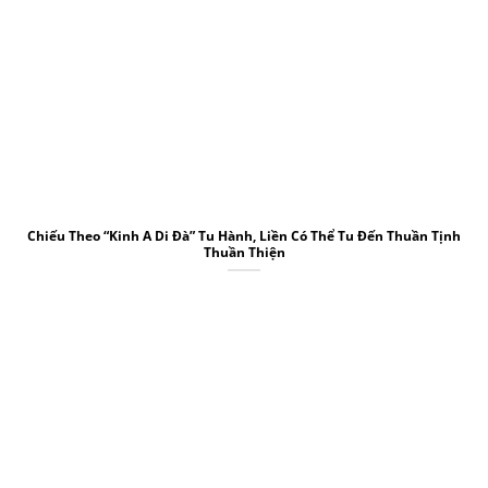
Chiếu Theo “Kinh A Di Đà” Tu Hành, Liền Có Thể Tu Đến Thuần Tịnh
Thuần Thiện