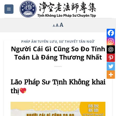
Bỏ
qua
nội
Increase
A
Reset
A
Decrease
A
dung
font
font
font
size.
size.
size.
PHÁP ÂM TUYÊN LƯU
,
SƯ THUYẾT TÂN NGỮ
Người Cái Gì Cũng So Đo Tính
Toán Là Đáng Thương Nhất
Lão Pháp Sư Tịnh Không khai
thị