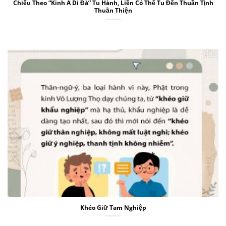
Chiếu Theo “Kinh A Di Đà” Tu Hành, Liền Có Thể Tu Đến Thuần Tịnh
Thuần Thiện
Khéo Giữ Tam Nghiệp