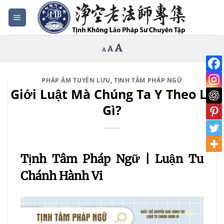
Bỏ
qua
nội
Increase
A
Reset
A
Decrease
A
dung
font
font
font
size.
size.
size.
PHÁP ÂM TUYÊN LƯU
,
TỊNH TÂM PHÁP NGỮ
Giới Luật Mà Chúng Ta Y Theo Là
Gì?
Tịnh Tâm Pháp Ngữ | Luận Tu
Chánh Hành Vi