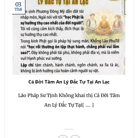
03
29
Th8
Th7
Cả Đời Tâm An Lý Đắc Tự Tại An Lạc
Ng
Lão Pháp Sư Tịnh Không khai thị Cả Đời Tâm
Lão
An Lý Đắc Tự Tại[ .... ]