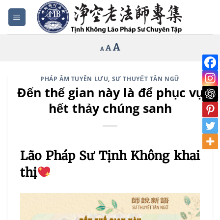
Bỏ
qua
nội
Increase
A
Reset
A
Decrease
A
dung
font
font
font
size.
size.
size.
PHÁP ÂM TUYÊN LƯU
,
SƯ THUYẾT TÂN NGỮ
Đến thế gian này là để phục vụ
hết thảy chúng sanh
Lão Pháp Sư Tịnh Không khai
thị