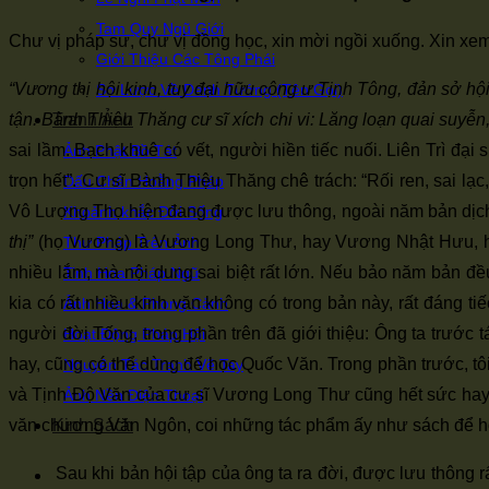
Tam Quy Ngũ Giới
Chư vị pháp sư, chư vị đồng học, xin mời ngồi xuống. Xin xem
Giới Thiệu Các Tông Phái
“Vương thị hội kinh, tuy đại hữu công ư Tịnh Tông, đản sở hội 
Sơ Lược Về Danh Tướng (Tên Gọi)
Tranh Ảnh
tận. Bành Thiệu Thăng cư sĩ xích chi vi: Lăng loạn quai suyễn,
sai lầm. Bạch khuê có vết, người hiền tiếc nuối. Liên Trì đạ
Ảnh Phật Bồ Tát
trọn hết”. Cư sĩ Bành Thiệu Thăng chê trách: “Rối ren, sai lạ
Dấu Chân Hoằng Pháp
Vô Lượng Thọ hiện đang được lưu thông, ngoài năm bản dịch gốc
Khoảnh khắc Đời Sống
thị”
(họ Vương) là Vương Long Thư, hay Vương Nhật Hưu, hội 
Thư Pháp Trên Ảnh
nhiều lắm, mà nội dung sai biệt rất lớn. Nếu bảo năm bản đều
Tinh Hoa Pháp Ngữ
kia có rất nhiều kinh văn không có trong bản này, rất đáng t
Ảnh Hoa & Phong Cảnh
người đời Tống, trong phần trên đã giới thiệu: Ông ta trước
Hoạt Động Pháp Hội
hay, cũng có thể dùng để học Quốc Văn. Trong phần trước, tôi
Nguyên Tác Tranh Vẽ Tay
và Tịnh Độ Văn của cư sĩ Vương Long Thư cũng hết sức hay,
Ảnh Nền Điện Thoại
Kinh Sách
văn chương Văn Ngôn, coi những tác phẩm ấy như sách để học
Sau khi bản hội tập của ông ta ra đời, được lưu thông rấ