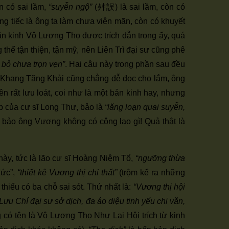
n có sai lầm,
“suyễn ngộ”
(舛誤) là sai lầm, còn có
áng tiếc là ông ta làm chưa viên mãn, còn có khuyết
văn kinh Vô Lượng Thọ được trích dẫn trong ấy, quá
 thể tận thiện, tận mỹ, nên Liên Trì đại sư cũng phê
 bỏ chưa trọn vẹn”
. Hai câu này trong phần sau đều
gài Khang Tăng Khải cũng chẳng dễ đọc cho lắm, ông
ên rất lưu loát, coi như là một bản kinh hay, nhưng
tập của cư sĩ Long Thư, bảo là
“lăng loạn quai suyễn,
ể bảo ông Vương không có công lao gì! Quả thật là
 này, tức là lão cư sĩ Hoàng Niệm Tổ,
“ngưỡng thừa
đức”,
“thiết kê Vương thị chi thất”
(trộm kể ra những
thiểu có ba chỗ sai sót. Thứ nhất là:
“Vương thị hội
u Chí đại sư sở dịch, đa áo diệu tinh yếu chi văn,
có tên là Vô Lượng Thọ Như Lai Hội trích từ kinh