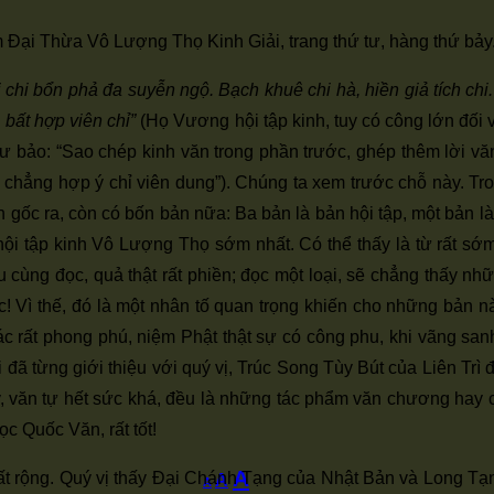
 Đại Thừa Vô Lượng Thọ Kinh Giải, trang thứ tư, hàng thứ bảy.
chi bổn phả đa suyễn ngộ. Bạch khuê chi hà, hiền giả tích chi. L
 bất hợp viên chỉ”
(Họ Vương hội tập kinh, tuy có công lớn đối 
i sư bảo: “Sao chép kinh văn trong phần trước, ghép thêm lời v
c, chẳng hợp ý chỉ viên dung”). Chúng ta xem trước chỗ này. Tro
 ra, còn có bốn bản nữa: Ba bản là bản hội tập, một bản là bản
tập kinh Vô Lượng Thọ sớm nhất. Có thể thấy là từ rất sớm 
 cùng đọc, quả thật rất phiền; đọc một loại, sẽ chẳng thấy nh
iếc! Vì thế, đó là một nhân tố quan trọng khiến cho những bản 
 tác rất phong phú, niệm Phật thật sự có công phu, khi vãng s
 đã từng giới thiệu với quý vị, Trúc Song Tùy Bút của Liên Trì
 văn tự hết sức khá, đều là những tác phẩm văn chương hay c
 Quốc Văn, rất tốt!
Increase
A
Reset
t rộng. Quý vị thấy Đại Chánh Tạng của Nhật Bản và Long Tạ
Decrease
A
A