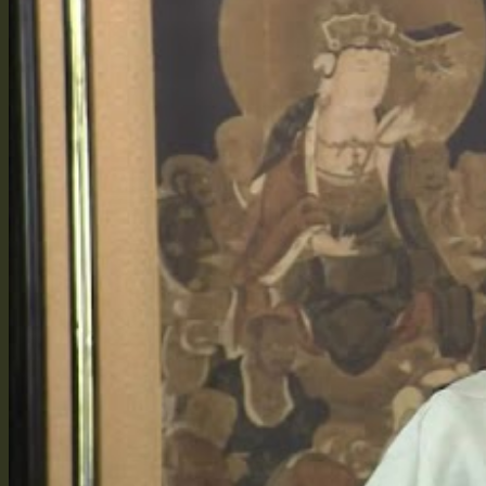
Vì Sao Xuất Gia
Bí Quyết Giảng Kinh
Học Tập Sư Thừa
Đồng Tham Đạo Hữu
Truyền Pháp Qua Mạng
Quả Báo Của Bản Thân
Hồi Quy Tịnh Độ
Bảo Vật Vô Giá
Cuốn Sách Nho Đầu Tiên
Cuốn Kinh Phật Đầu Tiên
Từ Không Vọng Ngữ Mà Bắt Đầu
Giới Thiệu Thiện Tri Thức
Hoằng Pháp & Hộ Pháp
Tôi Đến Để Làm Hộ Pháp
Phê Bình và Hủy Báng
Hai Chìa Khóa Học Phật Học Nho