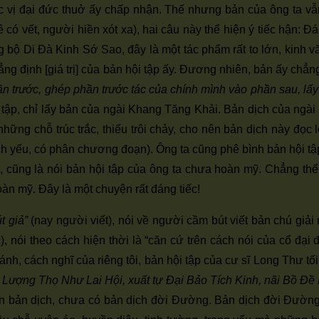
font
font
c vị đại đức thuở ấy chấp nhận. Thế nhưng bản của ông ta vẫ
font
size.
size.
 có vết, người hiền xót xa), hai câu này thể hiện ý tiếc hận: Đ
size.
g bộ Di Đà Kinh Sớ Sao, đây là một tác phẩm rất to lớn, kinh 
ẳng định [giá trị] của bản hội tập ấy. Đương nhiên, bản ấy chẳng
ần trước, ghép phần trước tác của chính mình vào phần sau, lấy
hội tập, chỉ lấy bản của ngài Khang Tăng Khải. Bản dịch của n
ững chỗ trúc trắc, thiếu trôi chảy, cho nên bản dịch này đọc l
 trích yếu, có phân chương đoạn). Ông ta cũng phê bình bản hội 
g), cũng là nói bản hội tập của ông ta chưa hoàn mỹ. Chẳng th
àn mỹ. Đây là một chuyện rất đáng tiếc!
t giả”
(nay người viết), nói về người cầm bút viết bản chú giải
, nói theo cách hiện thời là “căn cứ trên cách nói của cổ đại 
h, cách nghĩ của riêng tôi, bản hội tập của cư sĩ Long Thư tối 
Lượng Thọ Như Lai Hội, xuất tự Đại Bảo Tích Kinh, nãi Bồ Đề Lư
n bản dịch, chưa có bản dịch đời Đường. Bản dịch đời Đường 