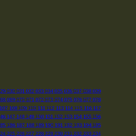
29
030
031
032
033
034
035
036
037
038
039
068
069
070
071
072
073
074
075
076
077
078
107
108
109
110
111
112
113
114
115
116
117
46
147
148
149
150
151
152
153
154
155
156
185
186
187
188
189
190
191
192
193
194
195
24
225
226
227
228
229
230
231
232
233
234