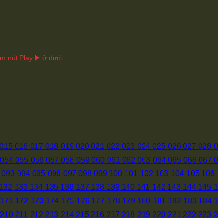
 nút Play ▶️ ở dưới.
015
016
017
018
019
020
021
022
023
024
025
026
027
028
0
054
055
056
057
058
059
060
061
062
063
064
065
066
067
093
094
095
096
097
098
099
100
101
102
103
104
105
106
132
133
134
135
136
137
138
139
140
141
142
143
144
145
1
171
172
173
174
175
176
177
178
179
180
181
182
183
184
210
211
212
213
214
215
216
217
218
219
220
221
222
223
2