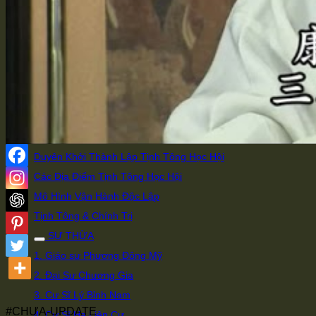
Chọn Di Đà Yếu Giải
Làm Việc Sai Thì Mới Sinh Bệnh
Súc Sanh Hiểu Lòng Người
Có Thể Giải Thì Có Thể Hành
Trà Thô Cơm Đạm Giữ Bình An
HỌC HỘI
Giới Thiệu Đạo Sư của Tịnh Tông Học Hội
Duyên Khởi Thành Lập Tịnh Tông Học Hội
Các Địa Điểm Tịnh Tông Học Hội
Mô Hình Vận Hành Độc Lập
Tịnh Tông & Chính Trị
SƯ THỪA
1. Giáo sư Phương Đông Mỹ
2. Đại Sư Chương Gia
3. Cư Sĩ Lý Bỉnh Nam
#CHƯA-UPDATE
4. Cư Sĩ Hạ Liên Cư