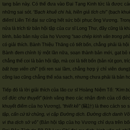
tạng bản này. Có thể đưa vào Đại Tạng Kinh tức là được cá
những sai sót.
“Bạch khuê chi hà, hiền giả tích chi”
(bạch khuê
điểm! Liên Trì đại sư cũng hết sức bội phục ông Vương. Tron
nửa là trích từ bản hội tập của cư sĩ Long Thư, đây cũng là kh
bình, bảo bản này của họ Vương
“sao chép kinh văn trong ph
có giải thích. Bành Thiệu Thăng có tiết bổn, chẳng phải là 
Bành đem chỉnh lý một lần nữa, soạn thành bản mới, gạt bỏ nh
chẳng thể coi là bản hội tập, mà coi là tiết bổn (bản rút gọn,
bất hợp viên chỉ”
(rối ren sai lầm, chẳng hợp ý chỉ viên dun
công lao cũng chẳng thể xóa sạch, nhưng chưa phải là bản ho
Tiếp đó là lời giải thích của lão cư sĩ Hoàng Niệm Tổ:
“Kim bú
cổ đức chư thuyết”
(kính vâng theo các nhận định của cổ đức)
khuyết điểm của họ Vương),
“thiết kê”
(竊計) là theo cách so sán
tập, cẩn cứ tứ chủng, vị cập Đường dịch. Đường dịch danh Vô 
vi tha dịch sở vô”
(Bản hội tập của họ Vương chỉ dựa trên bố