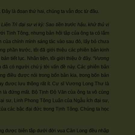
 Đây là đoạn thứ hai, chúng ta vẫn đọc từ đầu.
iên Trì đại sư vị kỳ: Sao tiền trước hậu, khử thủ vị
với Tịnh Tông, nhưng bản hội tập của ông ta có lắm
ăn của chính mình sáng tác vào sau đó, lấy bỏ chưa
ng phần trước, tôi đã giới thiệu các phiên bản kinh
 tiết lục. Nhân tiện, tôi giới thiệu ở đây.
“Vương
đã có người chú ý tới vấn đề này. Các phiên bản
ững điều được nói trong bốn bản kia, trong bốn bản
này được lưu thông rất ít. Cư sĩ Vương Long Thư là
anh là đứng mất. Bộ Tịnh Độ Văn của ông ta vô cùng
 đại sư, Linh Phong Tông Luận của Ngẫu Ích đại sư,
ủa các bậc đại đức trong Tịnh Tông. Chúng ta học
ng được biên tập dưới đời vua Càn Long đều nhập