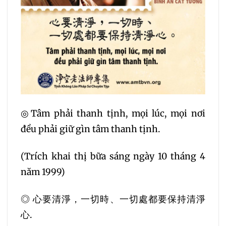
◎Tâm phải thanh tịnh, mọi lúc, mọi nơi
đều phải giữ gìn tâm thanh tịnh.
(Trích khai thị bữa sáng ngày 10 tháng 4
năm 1999)
◎ 心要清淨，一切時、一切處都要保持清淨
心.