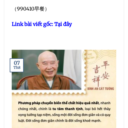
（990410早餐）
Link bài viết gốc:
Tại đây
07
Th8