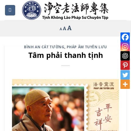
Bỏ
qua
nội
Increase
A
Reset
A
Decrease
A
dung
font
font
font
size.
size.
size.
BÌNH AN CÁT TƯỜNG
,
PHÁP ÂM TUYÊN LƯU
Tâm phải thanh tịnh