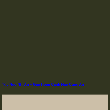
Tùy Ngộ Nhi An – Gặp Hoàn Cảnh Nào Cũng An