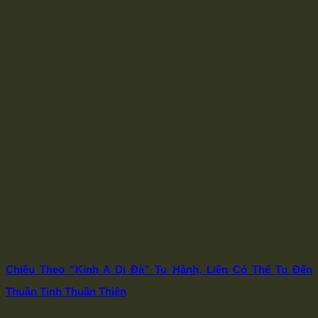
Chiếu Theo “Kinh A Di Đà” Tu Hành, Liền Có Thể Tu Đến
Thuần Tịnh Thuần Thiện