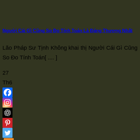
Người Cái Gì Cũng So Đo Tính Toán Là Đáng Thương Nhất
Lão Pháp Sư Tịnh Không khai thị Người Cái Gì Cũng
So Đo Tính Toán[ .... ]
27
Th6