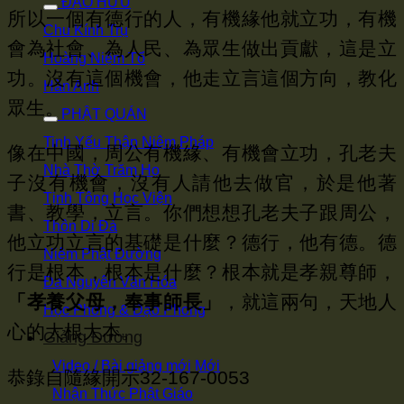
ĐẠO HỮU
所以一個有德行的人，有機緣他就立功，有機
Chu Kính Trụ
會為社會、為人民、為眾生做出貢獻，這是立
Hoàng Niệm Tổ
功。沒有這個機會，他走立言這個方向，教化
Hàn Anh
眾生。
PHẬT QUÁN
Tinh Yếu Thập Niệm Pháp
像在中國，周公有機緣、有機會立功，孔老夫
Nhà Thờ Trăm Họ
子沒有機會，沒有人請他去做官，於是他著
Tịnh Tông Học Viện
書、教學，立言。你們想想孔老夫子跟周公，
Thôn Di Đà
他立功立言的基礎是什麼？德行，他有德。德
Niệm Phật Đường
行是根本，根本是什麼？根本就是孝親尊師，
Đa Nguyên Văn Hóa
「孝養父母，奉事師長」
，就這兩句，天地人
Học Phong & Đạo Phong
心的大根大本。
Giảng Đường
Video / Bài giảng mới
恭錄自隨緣開示32-167-0053
Nhận Thức Phật Giáo