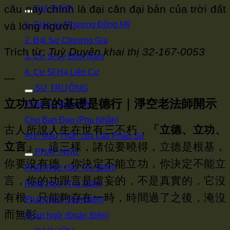
câu này chính là đại căn đại bản của trời đất
SƯ THỪA
và lòng người.
1. Giáo sư Phương Đông Mỹ
2. Đại Sư Chương Gia
Trích từ:
Tuỳ Duyên khai thị 32-167-0053
3. Cư Sĩ Lý Bỉnh Nam
4. Cư Sĩ Hạ Liên Cư
—
SƯ TRƯỞNG
立功立言的基礎是德行｜淨空老法師開示
Pháp Sư Diễn Bồi
Chu Ban Đạo (Phu Nhân)
古人所說人生在世有三不朽，
「立德、立功、
Ảnh Mẫu Thân của Lão Pháp Sư
立言」
，這三樣，諸位要曉得，立德是根基，
PHÁP NGỮ
你要沒有德，你決定不能立功，你決定不能立
Pháp Ngữ (Sơ Tục Biên)
言，你的功跟言是虛妄的，不是真實的，它沒
Pháp Ngữ (Tục Biên)
有根，只能夠存在一時，時間過了之後，淹沒
Pháp Ngữ (Tam Biên)
而無彰。
Pháp Ngữ (Đoản Biên)