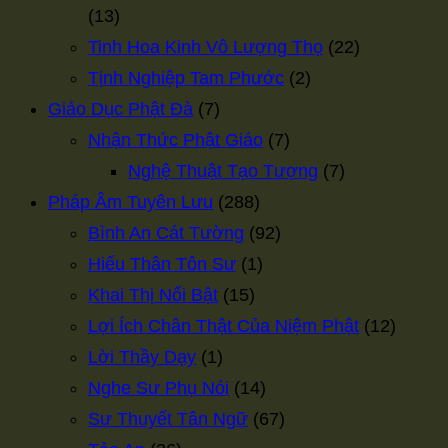
(13)
Tinh Hoa Kinh Vô Lượng Thọ
(22)
Tịnh Nghiệp Tam Phước
(2)
Giáo Dục Phật Đà
(7)
Nhận Thức Phật Giáo
(7)
Nghệ Thuật Tạo Tượng
(7)
Pháp Âm Tuyên Lưu
(288)
Bình An Cát Tường
(92)
Hiếu Thân Tôn Sư
(1)
Khai Thị Nổi Bật
(15)
Lợi Ích Chân Thật Của Niệm Phật
(12)
Lời Thầy Dạy
(1)
Nghe Sư Phụ Nói
(14)
Sư Thuyết Tân Ngữ
(67)