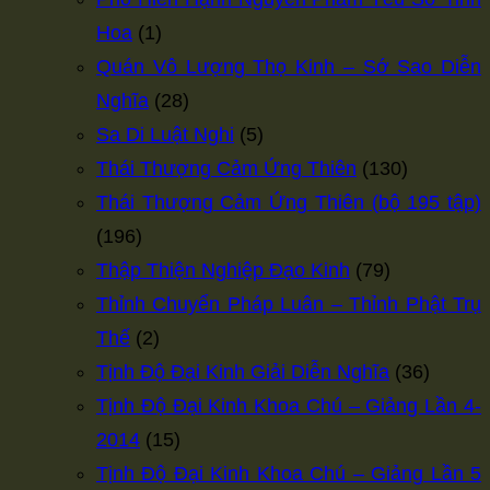
Hoa
(1)
Quán Vô Lượng Thọ Kinh – Sớ Sao Diễn
Nghĩa
(28)
Sa Di Luật Nghi
(5)
Thái Thượng Cảm Ứng Thiên
(130)
Thái Thượng Cảm Ứng Thiên (bộ 195 tập)
(196)
Thập Thiện Nghiệp Đạo Kinh
(79)
Thỉnh Chuyển Pháp Luân – Thỉnh Phật Trụ
Thế
(2)
Tịnh Độ Đại Kinh Giải Diễn Nghĩa
(36)
Tịnh Độ Đại Kinh Khoa Chú – Giảng Lần 4-
2014
(15)
Tịnh Độ Đại Kinh Khoa Chú – Giảng Lần 5