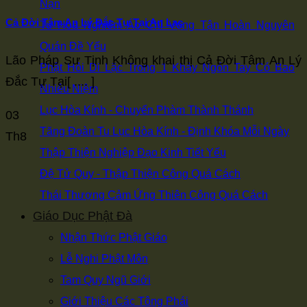
Nạn
Cả Đời Tâm An Lý Đắc Tự Tại An Lạc
Tu Hoa Nghiêm Áo Chỉ Vọng Tận Hoàn Nguyên
Quán Đề Yếu
Lão Pháp Sư Tịnh Không khai thị Cả Đời Tâm An Lý
Phật Hỏi Di Lặc Trong 1 Khảy Ngón Tay Có Bao
Đắc Tự Tại[ .... ]
Nhiêu Niệm
Lục Hòa Kính - Chuyển Phàm Thành Thánh
03
Tăng Đoàn Tu Lục Hòa Kính - Định Khóa Mỗi Ngày
Th8
Thập Thiện Nghiệp Đạo Kinh Tiết Yếu
Đệ Tử Quy - Thập Thiện Công Quá Cách
Thái Thượng Cảm Ứng Thiên Công Quá Cách
Giáo Dục Phật Đà
Nhận Thức Phật Giáo
Lễ Nghi Phật Môn
Tam Quy Ngũ Giới
Giới Thiệu Các Tông Phái