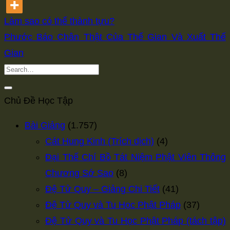
Làm sao có thể thành tựu?
Phước Báo Chân Thật Của Thế Gian Và Xuất Thế
Gian
Chủ Đề Học Tập
Bài Giảng
(1.757)
Cát Hung Kinh (Trích dịch)
(4)
Đại Thế Chí Bồ Tát Niệm Phật Viên Thông
Chương Sớ Sao
(8)
Đệ Tử Quy – Giảng Chi Tiết
(41)
Đệ Tử Quy và Tu Học Phật Pháp
(37)
Đệ Tử Quy và Tu Học Phật Pháp (tách tập)