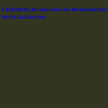
Ít Muốn Biết Đủ, Một Lòng Hướng Đạo, Một Lòng Nghĩ Đến
Nỗi Khổ Của Chúng Sanh