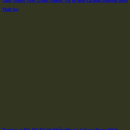
Tâm Thanh Tịnh, Chân Thành, Từ Bi Mới Là Đạo Dưỡng Sinh
Thật Sự
Trong Lục Độ, Bố Thì Và Nhẫn Nhục Là Quan Trọng Nhất