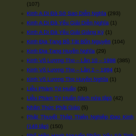
(107)
Kinh A Di Đà Sớ Sao Diễn Nghĩa
(293)
Kinh A Di Đà Yếu Giải Diễn Nghĩa
(1)
Kinh A Di Đà Yếu Giải Giảng Ký
(1)
Kinh Địa Tạng Bồ Tát Bổn Nguyện
(104)
Kinh Địa Tạng Huyền Nghĩa
(29)
Kinh Vô Lượng Thọ – Lần 10 – 1998
(385)
Kinh Vô Lượng Thọ – Lần 2 – 1994
(1)
Kinh Vô Lượng Thọ Huyền Nghĩa
(1)
Liễu Phàm Tứ Huấn
(20)
Liễu Phàm Tứ Huấn (tách nửa tập)
(42)
Nhận Thức Phật Giáo
(5)
Phật Thuyết Thập Thiện Nghiệp Đạo Kinh
(149 tập)
(150)
Phổ Hiền Hạnh Nguyển Phẩm Yếu Sớ Tinh