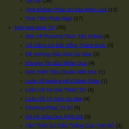
Tảo An
(36)
Tịnh Không Pháp Sư Gia Ngôn Lục
(13)
Tịnh Tâm Pháp Ngữ
(17)
Tinh Hoa Khai Thị
(35)
Bàn Về Phương Thức Tập Giảng
(4)
Cố Gắng Có Đời Sống Thành Kính
(3)
Đề Xướng Hiếu Đạo Sư Đạo
(3)
Khuyên Tin Sâu Nhân Quả
(4)
Kinh Điển Tiêu Chuẩn Nên Đọc
(1)
Luận Về Hoằng Hộ Chánh Pháp
(1)
Luận Về Tại Gia Thiện Tín
(4)
Luận Về Tử Sinh Sự Đại
(4)
Phương Pháp Tu Trì
(5)
Rõ Về Giáo Dục Phật Đà
(3)
Tán Thán Sự Siêu Thắng Của Tịnh Độ
(3)