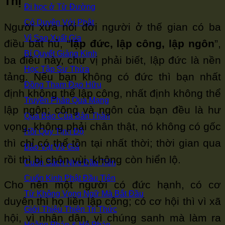
Thị
Đi học ở Từ Đường
Có Duyên Với Phật
Người xưa nói đời người ở thế gian có ba
Vì Sao Xuất Gia
điều bất hủ, “
lập đức, lập công, lập ngôn
”,
Bí Quyết Giảng Kinh
ba điều này, chư vị phải biết, lập đức là nền
Học Tập Sư Thừa
tảng. Nếu bạn không có đức thì bạn nhất
Đồng Tham Đạo Hữu
định không thể lập công, nhất định không thể
Truyền Pháp Qua Mạng
lập ngôn; công và ngôn của bạn đều là hư
Quả Báo Của Bản Thân
vọng, không phải chân thật, nó không có gốc
Hồi Quy Tịnh Độ
thì chỉ có thể tồn tại nhất thời; thời gian qua
Bảo Vật Vô Giá
rồi thì bị chôn vùi, không còn hiển lộ.
Cuốn Sách Nho Đầu Tiên
Cuốn Kinh Phật Đầu Tiên
Cho nên một người có đức hạnh, có cơ
Từ Không Vọng Ngữ Mà Bắt Đầu
duyên thì họ liền lập công; có cơ hội thì vì xã
Giới Thiệu Thiện Tri Thức
hội, vì nhân dân, vì chúng sanh mà làm ra
Hoằng Pháp & Hộ Pháp