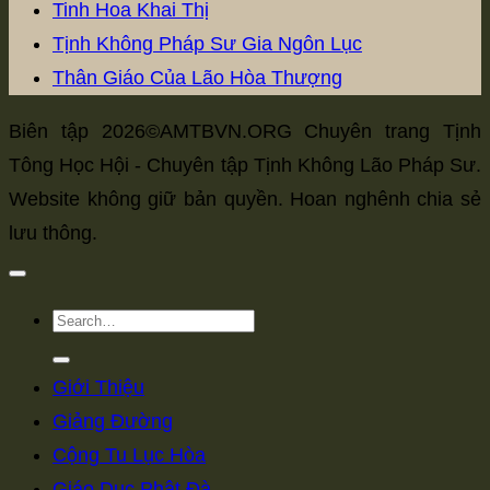
Tinh Hoa Khai Thị
Tịnh Không Pháp Sư Gia Ngôn Lục
Thân Giáo Của Lão Hòa Thượng
Biên tập 2026©AMTBVN.ORG Chuyên trang Tịnh
Tông Học Hội - Chuyên tập Tịnh Không Lão Pháp Sư.
Website không giữ bản quyền. Hoan nghênh chia sẻ
lưu thông.
Giới Thiệu
Giảng Đường
Cộng Tu Lục Hòa
Giáo Dục Phật Đà