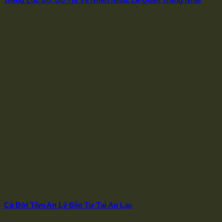
Cả Đời Tâm An Lý Đắc Tự Tại An Lạc