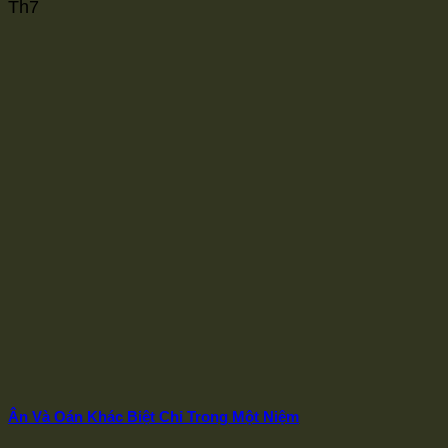
Th7
Ân Và Oán Khác Biệt Chỉ Trong Một Niệm