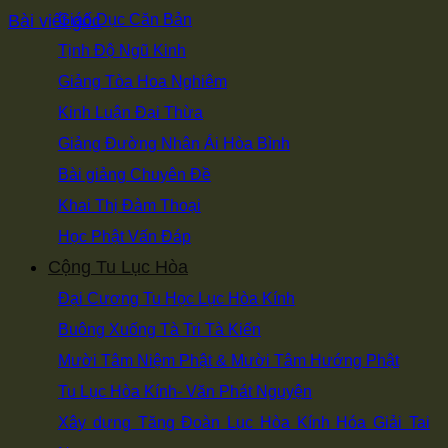
Bài viết gốc
Giáo Dục Căn Bản
Tịnh Độ Ngũ Kinh
Giảng Tòa Hoa Nghiêm
Kinh Luận Đại Thừa
Giảng Đường Nhân Ái Hòa Bình
Bài giảng Chuyên Đề
Khai Thị Đàm Thoại
Học Phật Vấn Đáp
Cộng Tu Lục Hòa
Đại Cương Tu Học Lục Hòa Kính
Buông Xuống Tà Tri Tà Kiến
Mười Tâm Niệm Phật & Mười Tâm Hướng Phật
Tu Lục Hòa Kính- Văn Phát Nguyện
Xây dựng Tăng Đoàn Lục Hòa Kính Hóa Giải Tai