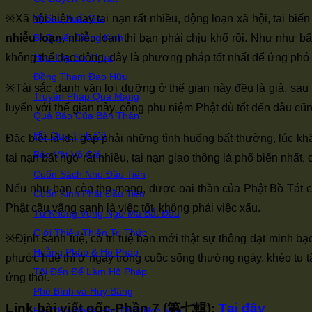
※Xã hội hiện nay tai nạn rất nhiều, động loạn xã hội, tai bi
Vì Sao Xuất Gia
nhiễu loạn
, nhiễu loạn thì bạn phải chịu khổ rồi. Như như b
Bí Quyết Giảng Kinh
không thể dao động, đây là phương pháp tốt nhất để ứng phó 
Học Tập Sư Thừa
Đồng Tham Đạo Hữu
※Tài sắc danh văn lợi dưỡng ở thế gian này đều là giả, sau
Truyền Pháp Qua Mạng
luyến với thế gian này, công phu niệm Phật dù tốt đến đâu cũ
Quả Báo Của Bản Thân
Hồi Quy Tịnh Độ
Đặc biệt là khi gặp phải những tình huống bất thường, lúc kh
Bảo Vật Vô Giá
tai nạn bất ngờ rất nhiều, tai nạn giao thông là phổ biến nhất,
Cuốn Sách Nho Đầu Tiên
Nếu như bạn còn thọ mạng, được oai thần của Phật Bồ Tát che
Cuốn Kinh Phật Đầu Tiên
Phật cầu vãng sanh là việc tốt, không phải việc xấu.
Từ Không Vọng Ngữ Mà Bắt Đầu
Giới Thiệu Thiện Tri Thức
※Định sanh tuệ, có trí tuệ bạn mới thật sự thông đạt minh bạ
Hoằng Pháp & Hộ Pháp
phước huệ thì ở ngay trong cuộc sống thường ngày, khéo tu tâm
Tôi Đến Để Làm Hộ Pháp
ứng thôi.
Phê Bình và Hủy Báng
Link bài viết gốc-Phần 7 (
第七輯
):
Tại đây
Hai Chìa Khóa Học Phật Học Nho