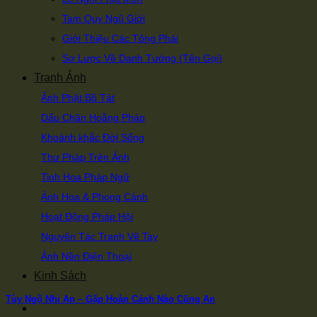
Tam Quy Ngũ Giới
Giới Thiệu Các Tông Phái
Sơ Lược Về Danh Tướng (Tên Gọi)
Tranh Ảnh
Ảnh Phật Bồ Tát
Dấu Chân Hoằng Pháp
Khoảnh khắc Đời Sống
Thư Pháp Trên Ảnh
Tinh Hoa Pháp Ngữ
Ảnh Hoa & Phong Cảnh
Hoạt Động Pháp Hội
Nguyên Tác Tranh Vẽ Tay
Ảnh Nền Điện Thoại
Kinh Sách
Tùy Ngộ Nhi An – Gặp Hoàn Cảnh Nào Cũng An