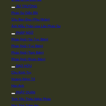
SƯ TRƯỞNG
Pháp Sư Diễn Bồi
Chu Ban Đạo (Phu Nhân)
Ảnh Mẫu Thân của Lão Pháp Sư
PHÁP NGỮ
Pháp Ngữ (Sơ Tục Biên)
Pháp Ngữ (Tục Biên)
Pháp Ngữ (Tam Biên)
Pháp Ngữ (Đoản Biên)
ĐẠO HỮU
Chu Kính Trụ
Hoàng Niệm Tổ
Hàn Anh
PHẬT QUÁN
Tinh Yếu Thập Niệm Pháp
Nhà Thờ Trăm Họ