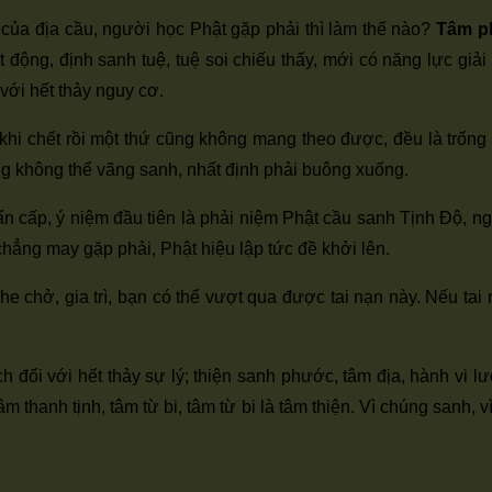
ến của địa cầu, người học Phật gặp phải thì làm thế nào?
Tâm ph
ất động, định sanh tuệ, tuệ soi chiếu thấy, mới có năng lực gi
với hết thảy nguy cơ.
 khi chết rồi một thứ cũng không mang theo được, đều là trố
ng không thể vãng sanh, nhất định phải buông xuống.
ẩn cấp, ý niệm đầu tiên là phải niệm Phật cầu sanh Tịnh Độ, n
 chẳng may gặp phải, Phật hiệu lập tức đề khởi lên.
 chở, gia trì, bạn có thể vượt qua được tai nạn này. Nếu tai 
ch đối với hết thảy sự lý; thiện sanh phước, tâm địa, hành vi 
 thanh tịnh, tâm từ bi, tâm từ bi là tâm thiện. Vì chúng sanh, 