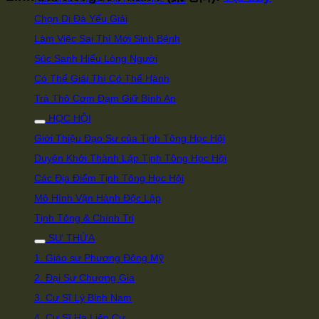
Chọn Di Đà Yếu Giải
Làm Việc Sai Thì Mới Sinh Bệnh
Súc Sanh Hiểu Lòng Người
Có Thể Giải Thì Có Thể Hành
Trà Thô Cơm Đạm Giữ Bình An
HỌC HỘI
Giới Thiệu Đạo Sư của Tịnh Tông Học Hội
Duyên Khởi Thành Lập Tịnh Tông Học Hội
Các Địa Điểm Tịnh Tông Học Hội
Mô Hình Vận Hành Độc Lập
Tịnh Tông & Chính Trị
SƯ THỪA
1. Giáo sư Phương Đông Mỹ
2. Đại Sư Chương Gia
3. Cư Sĩ Lý Bỉnh Nam
4. Cư Sĩ Hạ Liên Cư