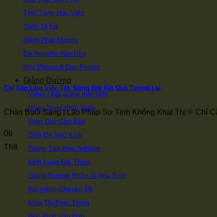
Tịnh Tông Học Viện
Thôn Di Đà
Niệm Phật Đường
Đa Nguyên Văn Hóa
Học Phong & Đạo Phong
Giảng Đường
Chỉ Cần Làm Việc Tốt, Đừng Hỏi Kết Quả Tương Lai
Video / Bài giảng mới
Nhận Thức Phật Giáo
Chào Buổi Sáng | Lão Pháp Sư Tịnh Không Khai Thị🌞 Chỉ Cần 
Giáo Dục Căn Bản
06
Tịnh Độ Ngũ Kinh
Th8
Giảng Tòa Hoa Nghiêm
Kinh Luận Đại Thừa
Giảng Đường Nhân Ái Hòa Bình
Bài giảng Chuyên Đề
Khai Thị Đàm Thoại
Học Phật Vấn Đáp