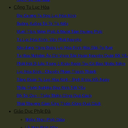
Cộng Tu Lục Hòa
Đại Cương Tu Học Lục Hòa Kính
Buông Xuống Tà Tri Tà Kiến
Mười Tâm Niệm Phật & Mười Tâm Hướng Phật
Tu Lục Hòa Kính- Văn Phát Nguyện
Xây dựng Tăng Đoàn Lục Hòa Kính Hóa Giải Tai Nạn
Tu Hoa Nghiêm Áo Chỉ Vọng Tận Hoàn Nguyên Quán Đề Yế
Phật Hỏi Di Lặc Trong 1 Khảy Ngón Tay Có Bao Nhiêu Niệm
Lục Hòa Kính - Chuyển Phàm Thành Thánh
Tăng Đoàn Tu Lục Hòa Kính - Định Khóa Mỗi Ngày
Thập Thiện Nghiệp Đạo Kinh Tiết Yếu
Đệ Tử Quy - Thập Thiện Công Quá Cách
Thái Thượng Cảm Ứng Thiên Công Quá Cách
Giáo Dục Phật Đà
Nhận Thức Phật Giáo
Lễ Nghi Phật Môn