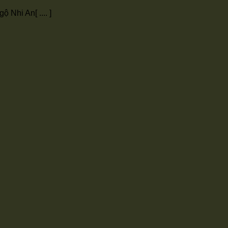
font
font
font
Nhi An[ .... ]
size.
size.
size.