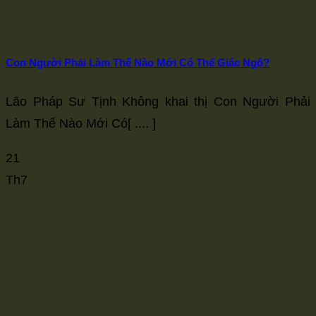
size.
size.
size.
Con Người Phải Làm Thế Nào Mới Có Thể Giác Ngộ?
Lão Pháp Sư Tịnh Không khai thị Con Người Phải
Làm Thế Nào Mới Có[ .... ]
21
Th7