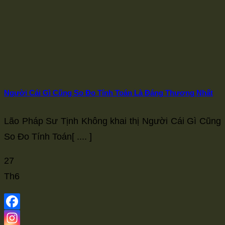
Người Cái Gì Cũng So Đo Tính Toán Là Đáng Thương Nhất
Lão Pháp Sư Tịnh Không khai thị Người Cái Gì Cũng
So Đo Tính Toán[ .... ]
27
Th6