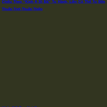
Chiếu Theo “Kinh A Di Đà” Tu Hành, Liền Có Thể Tu Đến
Thuần Tịnh Thuần Thiện