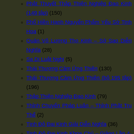
Phật Thuyết Thập Thiện Nghiệp Đạo Kinh
(149 tập)
(150)
Phổ Hiền Hạnh Nguyển Phẩm Yếu Sớ Tinh
Hoa
(1)
Quán Vô Lượng Thọ Kinh – Sớ Sao Diễn
Nghĩa
(28)
Sa Di Luật Nghi
(5)
Thái Thượng Cảm Ứng Thiên
(130)
Thái Thượng Cảm Ứng Thiên (bộ 195 tập)
(196)
Thập Thiện Nghiệp Đạo Kinh
(79)
Thỉnh Chuyển Pháp Luân – Thỉnh Phật Trụ
Thế
(2)
Tịnh Độ Đại Kinh Giải Diễn Nghĩa
(36)
Tịnh Độ Đại Kinh Khoa Chú – Giảng Lần 4-