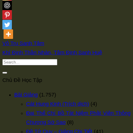
Vô Trụ Sanh Tâm
Khí Định Thần Nhàn, Tâm Định Sanh Huệ
Chủ Đề Học Tập
Bài Giảng
(1.757)
Cát Hung Kinh (Trích dịch)
(4)
Đại Thế Chí Bồ Tát Niệm Phật Viên Thông
Chương Sớ Sao
(8)
Đệ Tử Quy – Giảng Chi Tiết
(41)