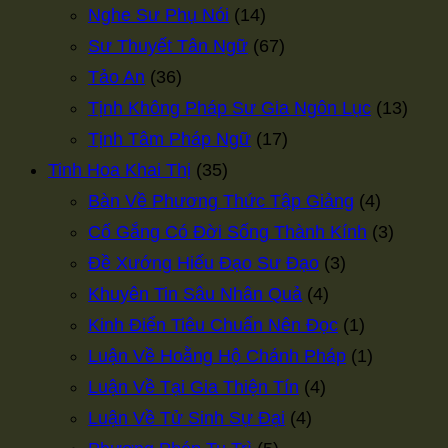
Nghe Sư Phụ Nói
(14)
Sư Thuyết Tân Ngữ
(67)
Tảo An
(36)
Tịnh Không Pháp Sư Gia Ngôn Lục
(13)
Tịnh Tâm Pháp Ngữ
(17)
Tinh Hoa Khai Thị
(35)
Bàn Về Phương Thức Tập Giảng
(4)
Cố Gắng Có Đời Sống Thành Kính
(3)
Đề Xướng Hiếu Đạo Sư Đạo
(3)
Khuyên Tin Sâu Nhân Quả
(4)
Kinh Điển Tiêu Chuẩn Nên Đọc
(1)
Luận Về Hoằng Hộ Chánh Pháp
(1)
Luận Về Tại Gia Thiện Tín
(4)
Luận Về Tử Sinh Sự Đại
(4)