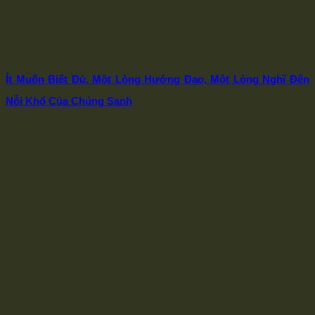
Ít Muốn Biết Đủ, Một Lòng Hướng Đạo, Một Lòng Nghĩ Đến
Nỗi Khổ Của Chúng Sanh