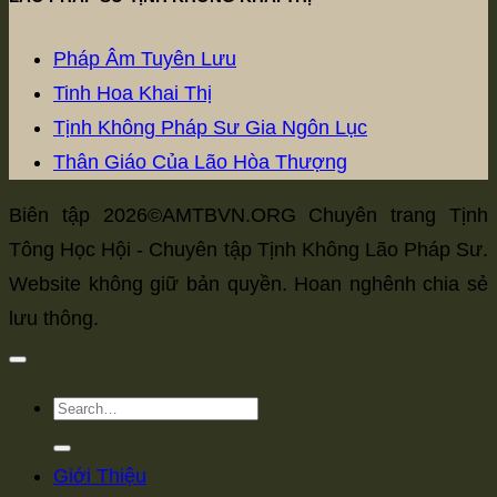
Pháp Âm Tuyên Lưu
Tinh Hoa Khai Thị
Tịnh Không Pháp Sư Gia Ngôn Lục
Thân Giáo Của Lão Hòa Thượng
Biên tập 2026©AMTBVN.ORG Chuyên trang Tịnh
Tông Học Hội - Chuyên tập Tịnh Không Lão Pháp Sư.
Website không giữ bản quyền. Hoan nghênh chia sẻ
lưu thông.
Giới Thiệu