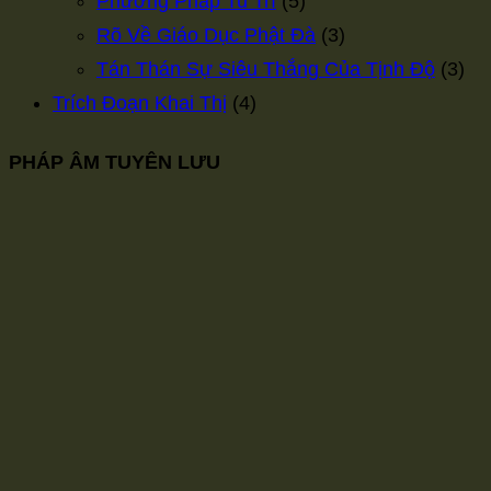
Phương Pháp Tu Trì
(5)
Rõ Về Giáo Dục Phật Đà
(3)
Tán Thán Sự Siêu Thắng Của Tịnh Độ
(3)
Trích Đoạn Khai Thị
(4)
PHÁP ÂM TUYÊN LƯU