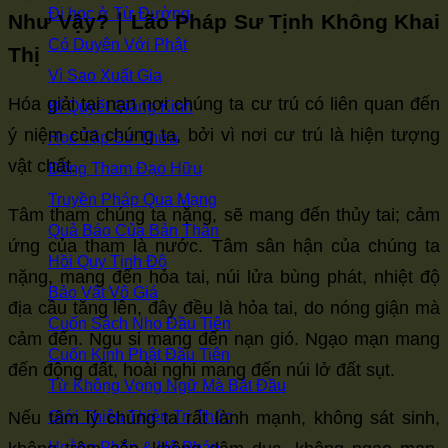
Đi học ở Từ Đường
Như Vậy?
｜
Lão Pháp Sư Tịnh Không Khai
Có Duyên Với Phật
Thị
Vì Sao Xuất Gia
Hóa giải tai nạn nơi chúng ta cư trú có liên quan đến
Bí Quyết Giảng Kinh
ý niệm của chúng ta, bởi vì nơi cư trú là hiện tượng
Học Tập Sư Thừa
vật chất.
Đồng Tham Đạo Hữu
Truyền Pháp Qua Mạng
Tâm tham chúng ta nặng, sẽ mang đến thủy tai; cảm
Quả Báo Của Bản Thân
ứng của tham là nước. Tâm sân hận của chúng ta
Hồi Quy Tịnh Độ
nặng, mang đến hỏa tai, núi lửa bùng phát, nhiệt độ
Bảo Vật Vô Giá
địa cầu tăng lên, đây đều là hỏa tai, do nóng giận mà
Cuốn Sách Nho Đầu Tiên
cảm đến. Ngu si mang đến nạn gió. Ngạo mạn mang
Cuốn Kinh Phật Đầu Tiên
đến động đất, hoài nghi mang đến núi lở đất sụt.
Từ Không Vọng Ngữ Mà Bắt Đầu
Giới Thiệu Thiện Tri Thức
Nếu tâm lý chúng ta rất lành mạnh, không sát sinh,
Hoằng Pháp & Hộ Pháp