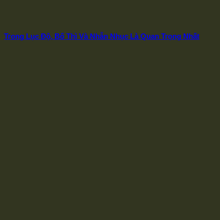
Trong Lục Độ, Bố Thì Và Nhẫn Nhục Là Quan Trọng Nhất