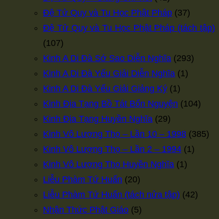
Đệ Tử Quy và Tu Học Phật Pháp
(37)
Đệ Tử Quy và Tu Học Phật Pháp (tách tập)
(107)
Kinh A Di Đà Sớ Sao Diễn Nghĩa
(293)
Kinh A Di Đà Yếu Giải Diễn Nghĩa
(1)
Kinh A Di Đà Yếu Giải Giảng Ký
(1)
Kinh Địa Tạng Bồ Tát Bổn Nguyện
(104)
Kinh Địa Tạng Huyền Nghĩa
(29)
Kinh Vô Lượng Thọ – Lần 10 – 1998
(385)
Kinh Vô Lượng Thọ – Lần 2 – 1994
(1)
Kinh Vô Lượng Thọ Huyền Nghĩa
(1)
Liễu Phàm Tứ Huấn
(20)
Liễu Phàm Tứ Huấn (tách nửa tập)
(42)
Nhận Thức Phật Giáo
(5)