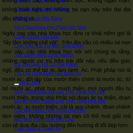
không trộm cắp, không dâm dục, không ngạo mạn,
Tôi Đến Để Làm Hộ Pháp
không hoài nghi, thì những tai nạn này trên đại địa
Phê Bình và Hủy Báng
đều không có.
Hai Chìa Khóa Học Phật Học Nho
Ngày nay các nhà khoa học đưa ra khái niệm gọi là
Chọn Di Đà Yếu Giải
“lấy tâm khống chế vật”. Trên địa cầu có nhiều tai nạn
Làm Việc Sai Thì Mới Sinh Bệnh
như vậy, các nhà khoa học nói với chúng ta rằng,
Súc Sanh Hiểu Lòng Người
những người cư trú trên trái đất này, nếu đều giác
Có Thể Giải Thì Có Thể Hành
ngộ, đều có thể bỏ ác làm lành. Ác, Phật pháp nói là
Trà Thô Cơm Đạm Giữ Bình An
mười ác; đối lập của mười thiện chính là mười ác, từ
HỌC HỘI
bỏ mười ác, phát huy mười thiện, mọi người đều tu
Giới Thiệu Đạo Sư của Tịnh Tông Học Hội
mười thiện, trong nhà Phật nói đoạn ác tu thiện, đoạn
Duyên Khởi Thành Lập Tịnh Tông Học Hội
mười ác, tu mười thiện, cải tà quy chánh, đoan chánh
Các Địa Điểm Tịnh Tông Học Hội
tâm niệm, không những tai nạn có thể hoá giải mà
Mô Hình Vận Hành Độc Lập
còn sẽ đưa địa cầu hướng đến hướng đi tốt đẹp hơn.
Tịnh Tông & Chính Trị