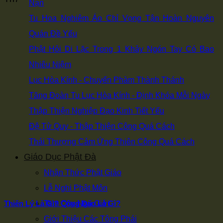
Nạn
Tu Hoa Nghiêm Áo Chỉ Vọng Tận Hoàn Nguyên
Quán Đề Yếu
Phật Hỏi Di Lặc Trong 1 Khảy Ngón Tay Có Bao
Nhiêu Niệm
Lục Hòa Kính - Chuyển Phàm Thành Thánh
Tăng Đoàn Tu Lục Hòa Kính - Định Khóa Mỗi Ngày
Thập Thiện Nghiệp Đạo Kinh Tiết Yếu
Đệ Tử Quy - Thập Thiện Công Quá Cách
Thái Thượng Cảm Ứng Thiên Công Quá Cách
Giáo Dục Phật Đà
Nhận Thức Phật Giáo
Lễ Nghi Phật Môn
Tam Quy Ngũ Giới
Thiên Lý Là Gì? Công Đạo Là Gì?
Giới Thiệu Các Tông Phái