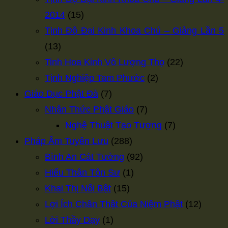
2014
(15)
Tịnh Độ Đại Kinh Khoa Chú – Giảng Lần 5
(13)
Tinh Hoa Kinh Vô Lượng Thọ
(22)
Tịnh Nghiệp Tam Phước
(2)
Giáo Dục Phật Đà
(7)
Nhận Thức Phật Giáo
(7)
Nghệ Thuật Tạo Tượng
(7)
Pháp Âm Tuyên Lưu
(288)
Bình An Cát Tường
(92)
Hiếu Thân Tôn Sư
(1)
Khai Thị Nổi Bật
(15)
Lợi Ích Chân Thật Của Niệm Phật
(12)
Lời Thầy Dạy
(1)