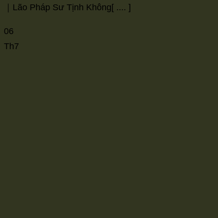
｜Lão Pháp Sư Tịnh Không[ .... ]
06
Th7