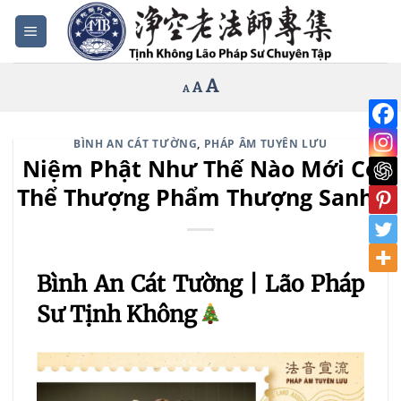
Bỏ
qua
nội
Increase
A
Reset
A
Decrease
A
dung
font
font
font
size.
size.
size.
BÌNH AN CÁT TƯỜNG
,
PHÁP ÂM TUYÊN LƯU
Niệm Phật Như Thế Nào Mới Có
Thể Thượng Phẩm Thượng Sanh?
Bình An Cát Tường | Lão Pháp
Sư Tịnh Không