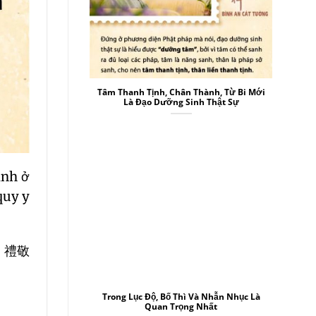
Tâm Thanh Tịnh, Chân Thành, Từ Bi Mới
Là Đạo Dưỡng Sinh Thật Sự
inh ở
quy y
、禮敬
Trong Lục Độ, Bố Thì Và Nhẫn Nhục Là
Quan Trọng Nhất