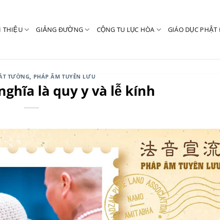
I THIỆU
GIẢNG ĐƯỜNG
CỘNG TU LỤC HÒA
GIÁO DỤC PHẬT 
CÁT TƯỜNG
,
PHÁP ÂM TUYÊN LƯU
ghĩa là quy y và lễ kính