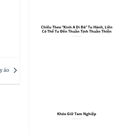
Chiếu Theo “Kinh A Di Đà” Tu Hành, Liền
Có Thể Tu Đến Thuần Tịnh Thuần Thiện
ay áo
Khéo Giữ Tam Nghiệp