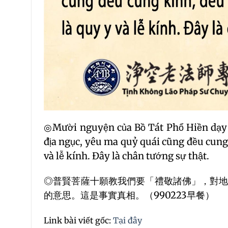
◎Mười nguyện của Bồ Tát Phổ Hiền dạy
địa ngục, yêu ma quỷ quái cũng đều cun
và lễ kính. Đây là chân tướng sự thật.
◎
普賢菩薩十願教我們要「禮敬諸佛」，對
的意思。這是事實真相。（990223早餐）
Link bài viết gốc:
Tại đây