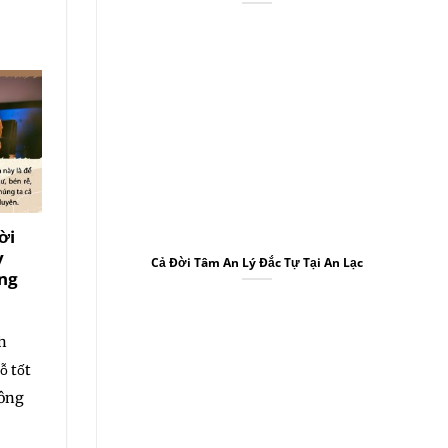
08
10
Th7
Th7
ời
Phật Dạy Chúng Ta
Mười Mắt Cùn
y
Đem Ý Niệm
Nhìn, Mười Ta
Cả Đời Tâm An Lý Đắc Tự Tại An Lạc
ng
Chuyển Đổi Lại,
Cùng Chỉ
Nghĩ Phật, Nghĩ Bồ
Tát
Lão Pháp Sư Tịn
h
Không khai thị ◎Ng
Lão Pháp Sư Tịnh
ỗ tốt
thật sự học tập “kin
Không khai thị ◎Đức
hông
Lượng[ .... ]
Phật ở trong kinh, đem
tội nghiệp[ .... ]