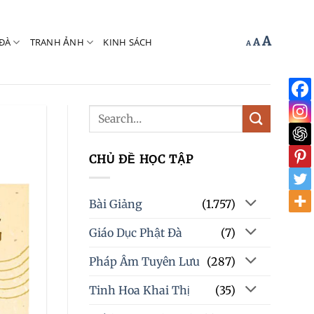
Increas
A
Reset
ĐÀ
TRANH ẢNH
KINH SÁCH
Decrease
A
A
font
font
font
size.
size.
size.
CHỦ ĐỀ HỌC TẬP
Bài Giảng
(1.757)
Giáo Dục Phật Đà
(7)
Pháp Âm Tuyên Lưu
(287)
Tinh Hoa Khai Thị
(35)