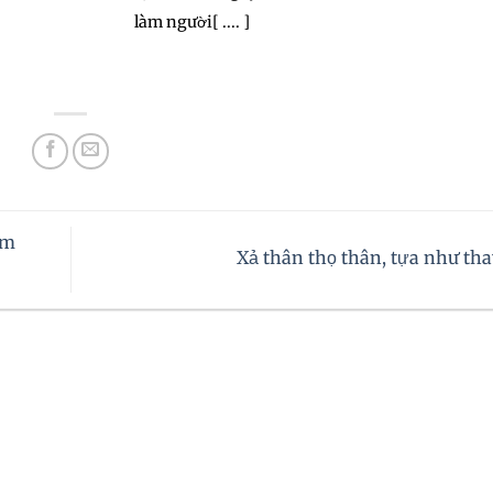
làm người[ .... ]
àm
Xả thân thọ thân, tựa như th