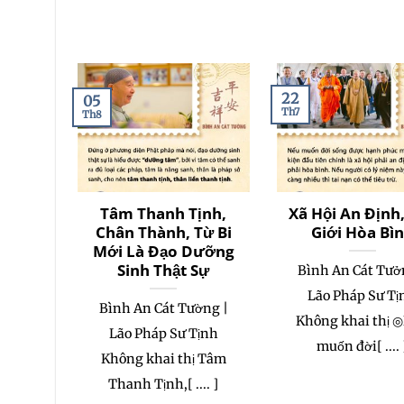
22
05
Th7
Th8
Tâm Thanh Tịnh,
Xã Hội An Định
Chân Thành, Từ Bi
Giới Hòa Bì
Mới Là Đạo Dưỡng
Sinh Thật Sự
Bình An Cát Tưở
Lão Pháp Sư Tị
Bình An Cát Tường |
Không khai thị 
Lão Pháp Sư Tịnh
muốn đời[ .... 
Không khai thị Tâm
Thanh Tịnh,[ .... ]