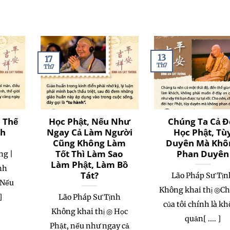
13
17
Th7
Th7
, Thế
Học Phật, Nếu Như
Chúng Ta Cả Đ
nh
Ngay Cả Làm Người
Học Phật, Tù
Cũng Không Làm
Duyên Mà Khô
Tốt Thì Làm Sao
Phan Duyên
ng |
Làm Phật, Làm Bồ
nh
Tát?
Lão Pháp Sư Tịn
◎Nếu
Không khai thị ◎Ch
]
Lão Pháp Sư Tịnh
của tôi chính là k
Không khai thị ◎ Học
quản[ .... ]
Phật, nếu như ngay cả