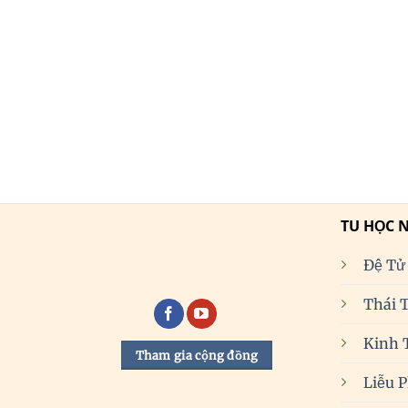
TU HỌC 
Đệ Tử
Thái 
Kinh 
Tham gia cộng đồng
Liễu 