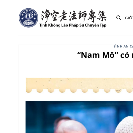
Bỏ
qua
GIỚ
nội
dung
BÌNH AN 
“Nam Mô” có n