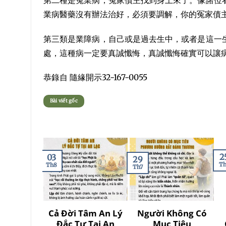
業病醫藥沒有辦法治好，必須要調解，你的冤家債
第三類是業障病，自己或是過去生中，或者是這一
處，這種病一定要真誠懺悔，真誠懺悔確實可以讓
恭錄自 隨緣開示32-167-0055
Bài viết gốc
2
03
29
Th
Th8
Th7
Cả Đời Tâm An Lý
Người Không Có
Đắc Tự Tại An
Mục Tiêu