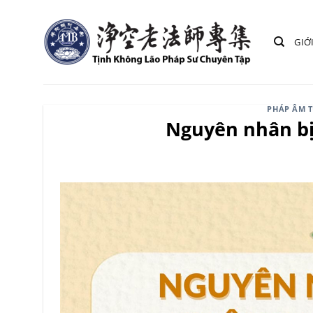
Bỏ
qua
GIỚ
nội
dung
PHÁP ÂM 
Nguyên nhân bị