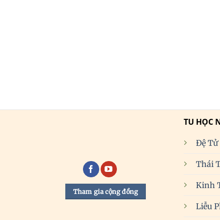
TU HỌC 
Đệ Tử
Thái 
Kinh 
Tham gia cộng đồng
Liễu 