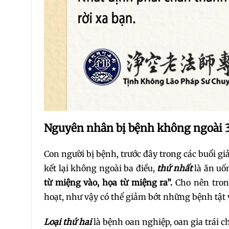
Nguyên nhân bị bệnh không ngoài 3
Con người bị bệnh, trước đây trong các buổi g
kết lại không ngoài ba điều,
thứ nhất
là ăn uố
từ miệng vào, họa từ miệng ra”.
Cho nên tron
hoạt, như vậy có thể giảm bớt những bệnh tật v
Loại thứ hai
là bệnh oan nghiệp, oan gia trái c