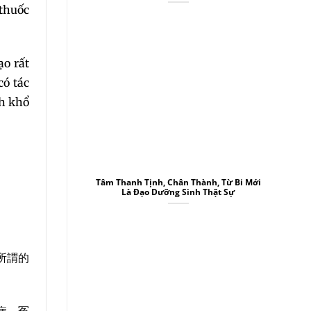
 thuốc
ạo rất
có tác
nh khổ
Tâm Thanh Tịnh, Chân Thành, Từ Bi Mới
Là Đạo Dưỡng Sinh Thật Sự
所謂的
病。冤