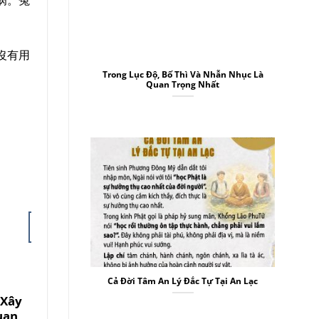
沒有用
Trong Lục Độ, Bố Thì Và Nhẫn Nhục Là
Quan Trọng Nhất
06
02
27
Th7
Th7
Th6
Cả Đời Tâm An Lý Đắc Tự Tại An Lạc
 Xây
Tuỳ Duyên Là Gì?
Ân Và Oán Khác
Ngư
uan
Biệt Chỉ Trong
Cũng