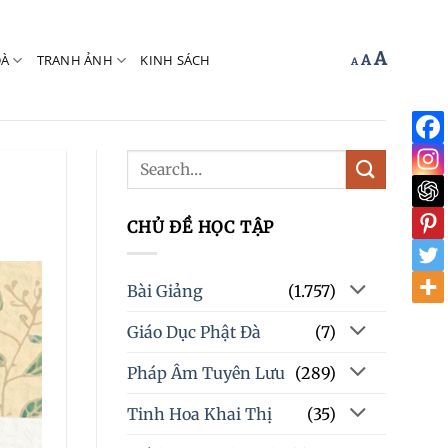
Increas
A
Reset
ĐÀ
TRANH ẢNH
KINH SÁCH
Decrease
A
A
font
font
font
size.
size.
size.
CHỦ ĐỀ HỌC TẬP
Bài Giảng
(1.757)
Giáo Dục Phật Đà
(7)
Pháp Âm Tuyên Lưu
(289)
Tinh Hoa Khai Thị
(35)