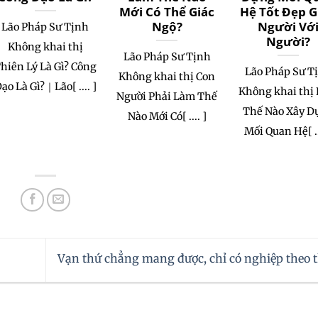
Mới Có Thể Giác
Hệ Tốt Đẹp G
Ngộ?
Người Vớ
Lão Pháp Sư Tịnh
Người?
Không khai thị
Lão Pháp Sư Tịnh
hiên Lý Là Gì? Công
Lão Pháp Sư T
Không khai thị Con
ạo Là Gì?｜Lão[ .... ]
Không khai thị
Người Phải Làm Thế
Thế Nào Xây D
Nào Mới Có[ .... ]
Mối Quan Hệ[ ..
Vạn thứ chẳng mang được, chỉ có nghiệp theo