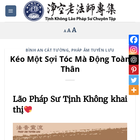
Bỏ
qua
nội
Increase
A
Reset
A
Decrease
A
dung
font
font
font
size.
size.
size.
BÌNH AN CÁT TƯỜNG
,
PHÁP ÂM TUYÊN LƯU
Kéo Một Sợi Tóc Mà Động Toàn
Thân
Lão Pháp Sư Tịnh Không khai
thị