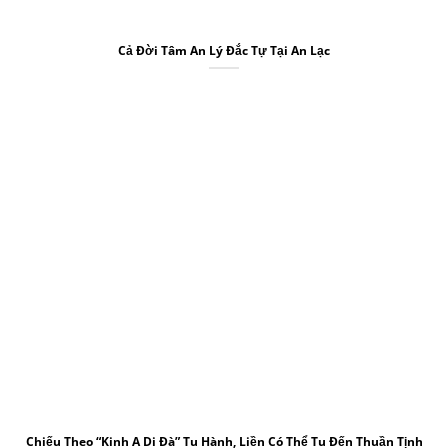
Cả Đời Tâm An Lý Đắc Tự Tại An Lạc
Chiếu Theo “Kinh A Di Đà” Tu Hành, Liền Có Thể Tu Đến Thuần Tịnh