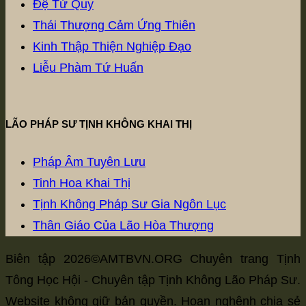
Đệ Tử Quy
size.
size.
size.
Thái Thượng Cảm Ứng Thiên
Kinh Thập Thiện Nghiệp Đạo
Liễu Phàm Tứ Huấn
LÃO PHÁP SƯ TỊNH KHÔNG KHAI THỊ
Pháp Âm Tuyên Lưu
Tinh Hoa Khai Thị
Tịnh Không Pháp Sư Gia Ngôn Lục
Thân Giáo Của Lão Hòa Thượng
Biên tập 2026©AMTBVN.ORG Chuyên trang Tịnh
Tông Học Hội - Chuyên tập Tịnh Không Lão Pháp Sư.
Website không giữ bản quyền. Hoan nghênh chia sẻ