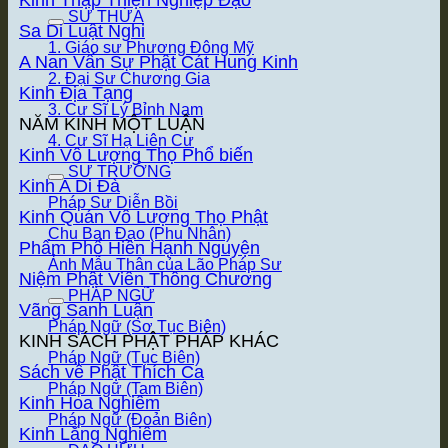
SƯ THỪA
Sa Di Luật Nghi
1. Giáo sư Phương Đông Mỹ
A Nan Vấn Sự Phật Cát Hung Kinh
2. Đại Sư Chương Gia
Kinh Địa Tạng
3. Cư Sĩ Lý Bỉnh Nam
NĂM KINH MỘT LUẬN
4. Cư Sĩ Hạ Liên Cư
Kinh Vô Lượng Thọ
SƯ TRƯỞNG
Kinh A Di Đà
Pháp Sư Diễn Bồi
Kinh Quán Vô Lượng Thọ Phật
Chu Ban Đạo (Phu Nhân)
Phẩm Phổ Hiền Hạnh Nguyện
Ảnh Mẫu Thân của Lão Pháp Sư
Niệm Phật Viên Thông Chương
PHÁP NGỮ
Vãng Sanh Luận
Pháp Ngữ (Sơ Tục Biên)
KINH SÁCH PHẬT PHÁP KHÁC
Pháp Ngữ (Tục Biên)
Sách về Phật Thích Ca
Pháp Ngữ (Tam Biên)
Kinh Hoa Nghiêm
Pháp Ngữ (Đoản Biên)
Kinh Lăng Nghiêm