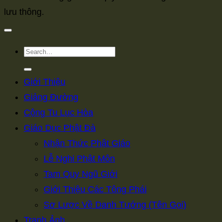
lưu thông.
Giới Thiệu
Giảng Đường
Cộng Tu Lục Hòa
Giáo Dục Phật Đà
Nhận Thức Phật Giáo
Lễ Nghi Phật Môn
Tam Quy Ngũ Giới
Giới Thiệu Các Tông Phái
Sơ Lược Về Danh Tướng (Tên Gọi)
Tranh Ảnh