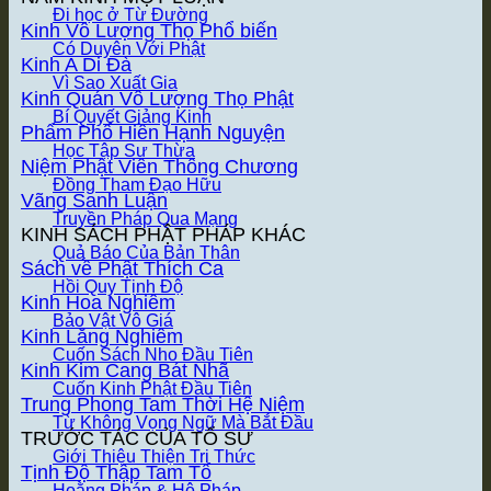
Đi học ở Từ Đường
Kinh Vô Lượng Thọ
Có Duyên Với Phật
Kinh A Di Đà
Vì Sao Xuất Gia
Kinh Quán Vô Lượng Thọ Phật
Bí Quyết Giảng Kinh
Phẩm Phổ Hiền Hạnh Nguyện
Học Tập Sư Thừa
Niệm Phật Viên Thông Chương
Đồng Tham Đạo Hữu
Vãng Sanh Luận
Truyền Pháp Qua Mạng
KINH SÁCH PHẬT PHÁP KHÁC
Quả Báo Của Bản Thân
Sách về Phật Thích Ca
Hồi Quy Tịnh Độ
Kinh Hoa Nghiêm
Bảo Vật Vô Giá
Kinh Lăng Nghiêm
Cuốn Sách Nho Đầu Tiên
Kinh Kim Cang Bát Nhã
Cuốn Kinh Phật Đầu Tiên
Trung Phong Tam Thời Hệ Niệm
Từ Không Vọng Ngữ Mà Bắt Đầu
TRƯỚC TÁC CỦA TỔ SƯ
Giới Thiệu Thiện Tri Thức
Tịnh Độ Thập Tam Tổ
Hoằng Pháp & Hộ Pháp