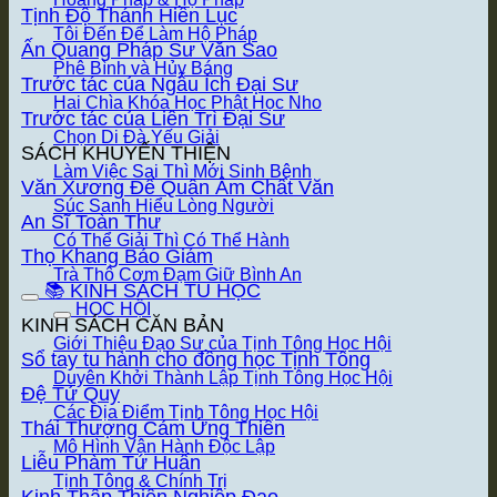
Tịnh Độ Thánh Hiền Lục
Tôi Đến Để Làm Hộ Pháp
Ấn Quang Pháp Sư Văn Sao
Phê Bình và Hủy Báng
Trước tác của Ngẫu Ích Đại Sư
Hai Chìa Khóa Học Phật Học Nho
Trước tác của Liên Trì Đại Sư
Chọn Di Đà Yếu Giải
SÁCH KHUYẾN THIỆN
Làm Việc Sai Thì Mới Sinh Bệnh
Văn Xương Đế Quân Âm Chất Văn
Súc Sanh Hiểu Lòng Người
An Sĩ Toàn Thư
Có Thể Giải Thì Có Thể Hành
Thọ Khang Bảo Giám
Trà Thô Cơm Đạm Giữ Bình An
📚 KINH SÁCH TU HỌC
HỌC HỘI
KINH SÁCH CĂN BẢN
Giới Thiệu Đạo Sư của Tịnh Tông Học Hội
Sổ tay tu hành cho đồng học Tịnh Tông
Duyên Khởi Thành Lập Tịnh Tông Học Hội
Đệ Tử Quy
Các Địa Điểm Tịnh Tông Học Hội
Thái Thượng Cảm Ứng Thiên
Mô Hình Vận Hành Độc Lập
Liễu Phàm Tứ Huấn
Tịnh Tông & Chính Trị
Kinh Thập Thiện Nghiệp Đạo