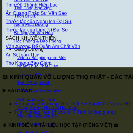
Tịnh Độ Thánh Hiền Lục
Tịnh Tông Học Viện
Ấn Quang Pháp Sư Văn Sao
Thôn Di Đà
Trước tác của Ngẫu Ích Đại Sư
Niệm Phật Đường
Trước tác của Liên Trì Đại Sư
Đa Nguyên Văn Hóa
SÁCH KHUYẾN THIỆN
Học Phong & Đạo Phong
Văn Xương Đế Quân Âm Chất Văn
Giảng Đường
An Sĩ Toàn Thư
Video / Bài giảng mới
Thọ Khang Bảo Giám
Nhận Thức Phật Giáo
Giáo Dục Căn Bản
📖 KINH QUÁN VÔ LƯỢNG THỌ PHẬT - CÁC TÀI
Tịnh Độ Ngũ Kinh
▶️ BÀI GIẢNG
Giảng Tòa Hoa Nghiêm
Kinh Luận Đại Thừa
Kinh quán Vô Lượng Thọ Phật Sớ Sao Diễn Nghĩa (HT 
Giảng Đường Nhân Ái Hòa Bình
Tịnh Nghiệp Tam Phước (HT Tịnh Không giảng)
Bài giảng Chuyên Đề
Khai Thị Đàm Thoại
⏬ KINH ĐIỂN & TÀI LIỆU HỌC TẬP (TIẾNG VIỆT) 📖
Học Phật Vấn Đáp