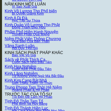
NĂM KINH MỘT LUẬN
Vì Sao Xuất Gia
Kinh Vô Lượng Thọ
Bí Quyết Giảng Kinh
Kinh A Di Đà
Học Tập Sư Thừa
Kinh Quán Vô Lượng Thọ Phật
Đồng Tham Đạo Hữu
Phẩm Phổ Hiền Hạnh Nguyện
Truyền Pháp Qua Mạng
Niệm Phật Viên Thông Chương
Quả Báo Của Bản Thân
Vãng Sanh Luận
Hồi Quy Tịnh Độ
KINH SÁCH PHẬT PHÁP KHÁC
Bảo Vật Vô Giá
Sách về Phật Thích Ca
Cuốn Sách Nho Đầu Tiên
Kinh Hoa Nghiêm
Cuốn Kinh Phật Đầu Tiên
Kinh Lăng Nghiêm
Từ Không Vọng Ngữ Mà Bắt Đầu
Kinh Kim Cang Bát Nhã
Giới Thiệu Thiện Tri Thức
Trung Phong Tam Thời Hệ Niệm
Hoằng Pháp & Hộ Pháp
TRƯỚC TÁC CỦA TỔ SƯ
Tôi Đến Để Làm Hộ Pháp
Tịnh Độ Thập Tam Tổ
Phê Bình và Hủy Báng
Tịnh Độ Thánh Hiền Lục
Hai Chìa Khóa Học Phật Học Nho