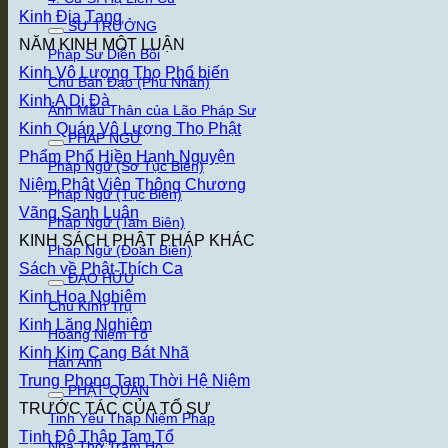
Kinh Địa Tạng
SƯ TRƯỞNG
NĂM KINH MỘT LUẬN
Pháp Sư Diễn Bồi
Kinh Vô Lượng Thọ
Chu Ban Đạo (Phu Nhân)
Kinh A Di Đà
Ảnh Mẫu Thân của Lão Pháp Sư
Kinh Quán Vô Lượng Thọ Phật
PHÁP NGỮ
Phẩm Phổ Hiền Hạnh Nguyện
Pháp Ngữ (Sơ Tục Biên)
Niệm Phật Viên Thông Chương
Pháp Ngữ (Tục Biên)
Vãng Sanh Luận
Pháp Ngữ (Tam Biên)
KINH SÁCH PHẬT PHÁP KHÁC
Pháp Ngữ (Đoản Biên)
Sách về Phật Thích Ca
ĐẠO HỮU
Kinh Hoa Nghiêm
Chu Kính Trụ
Kinh Lăng Nghiêm
Hoàng Niệm Tổ
Kinh Kim Cang Bát Nhã
Hàn Anh
Trung Phong Tam Thời Hệ Niệm
PHẬT QUÁN
TRƯỚC TÁC CỦA TỔ SƯ
Tinh Yếu Thập Niệm Pháp
Tịnh Độ Thập Tam Tổ
Nhà Thờ Trăm Họ