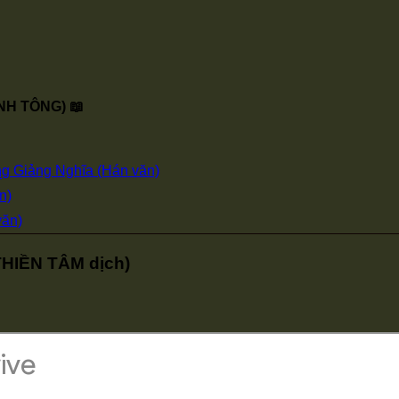
NH TÔNG) 📖
 Giảng Nghĩa (Hán văn)
u
n)
văn)
HIỀN TÂM dịch)