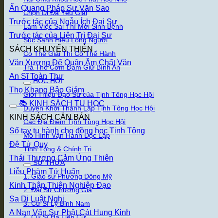
Ấn Quang Pháp Sư Văn Sao
Chọn Di Đà Yếu Giải
Trước tác của Ngẫu Ích Đại Sư
Làm Việc Sai Thì Mới Sinh Bệnh
Trước tác của Liên Trì Đại Sư
Súc Sanh Hiểu Lòng Người
SÁCH KHUYẾN THIỆN
Có Thể Giải Thì Có Thể Hành
Văn Xương Đế Quân Âm Chất Văn
Trà Thô Cơm Đạm Giữ Bình An
An Sĩ Toàn Thư
HỌC HỘI
Thọ Khang Bảo Giám
Giới Thiệu Đạo Sư của Tịnh Tông Học Hội
📚 KINH SÁCH TU HỌC
Duyên Khởi Thành Lập Tịnh Tông Học Hội
KINH SÁCH CĂN BẢN
Các Địa Điểm Tịnh Tông Học Hội
Sổ tay tu hành cho đồng học Tịnh Tông
Mô Hình Vận Hành Độc Lập
Đệ Tử Quy
Tịnh Tông & Chính Trị
Thái Thượng Cảm Ứng Thiên
SƯ THỪA
Liễu Phàm Tứ Huấn
1. Giáo sư Phương Đông Mỹ
Kinh Thập Thiện Nghiệp Đạo
2. Đại Sư Chương Gia
Sa Di Luật Nghi
3. Cư Sĩ Lý Bỉnh Nam
A Nan Vấn Sự Phật Cát Hung Kinh
4. Cư Sĩ Hạ Liên Cư