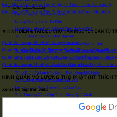
Kinh Quán Vô Lượng Thọ Phật (HT Thích Thiền Tâm dịch)
Cộng Tu Lục Hòa
Kinh Quán Vô Lượng Thọ Phật (Hán Việt) (đang cập nhật)
Đại Cương Tu Học Lục Hòa Kính
Buông Xuống Tà Tri Tà Kiến
Mười Tâm Niệm Phật & Mười Tâm Hướng Phật
⏬ KINH ĐIỂN & TÀI LIỆU CHỮ HÁN (NGUYÊN BẢN TỪ TỊ
Tu Lục Hòa Kính- Văn Phát Nguyện
Quán Vô Lượng Thọ Phật Kinh (Hán văn)
Xây dựng Tăng Đoàn Lục Hòa Kính Hóa Giải Tai Nạn
Quán Kinh Tứ Thiếp Sớ Thượng Phẩm Thượng Sanh Chương
Tu Hoa Nghiêm Áo Chỉ Vọng Tận Hoàn Nguyên Quán Đề Yế
Quán Kinh Thiện Đạo Sớ Tinh Hoa (Tịnh Không học - Hán Vă
Phật Hỏi Di Lặc Trong 1 Khảy Ngón Tay Có Bao Nhiêu Niệm
Quán Vô Lượng Thọ Phật Kinh Sớ (Thiện Đạo Đại Sư - Hán 
Lục Hòa Kính - Chuyển Phàm Thành Thánh
Tăng Đoàn Tu Lục Hòa Kính - Định Khóa Mỗi Ngày
KINH QUÁN VÔ LƯỢNG THỌ PHẬT (HT THÍCH T
Thập Thiện Nghiệp Đạo Kinh Tiết Yếu
Đệ Tử Quy - Thập Thiện Công Quá Cách
Xem trực tiếp trên web:
Thái Thượng Cảm Ứng Thiên Công Quá Cách
Giáo Dục Phật Đà
Nhận Thức Phật Giáo
Lễ Nghi Phật Môn