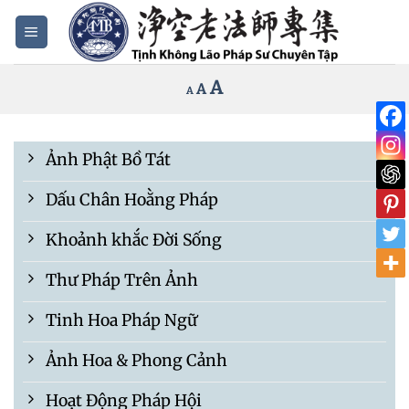
Bỏ
qua
nội
Increase
A
Reset
A
Decrease
A
dung
font
font
font
size.
size.
size.
Ảnh Phật Bồ Tát
Dấu Chân Hoằng Pháp
Khoảnh khắc Đời Sống
Thư Pháp Trên Ảnh
Tinh Hoa Pháp Ngữ
Ảnh Hoa & Phong Cảnh
Hoạt Động Pháp Hội