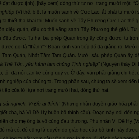
font
 đạt được tịnh), [hãy xem] dòng thứ tư nơi trang mười một:
“C
font
font
size.
nghiệp
(Vì thế, biết là muốn sanh về Cực Lạc, ắt phải tu mườ
size.
size.
g ta thiết tha khai thị: Muốn sanh về Tây Phương Cực Lạc thế 
ôn diệu quán, đều có thể vãng sanh Tây Phương thế giới. T
g đều được. Tu hai ba phép Quán trong ấy cũng được; tu trọ
ới được gọi là “thành”? Đoạn kinh văn tiếp đó đã giảng rõ: Mườ
ng Tam Quán, Nhất Tâm Tam Quán. Mười sáu phép Quán ấy đề
à Thế Tôn, yếu hành tam chủng Tịnh nghiệp”
(Nguyện thấy Di 
 tôi đã nói cặn kẽ cùng quý vị. Ở đây, vẫn phải giảng chi tiế
nh nghiệp của chúng ta. Trong phần sau, chúng ta sẽ xem đến b
iếp của lời tựa nơi trang mười hai, dòng thứ hai.
sát nghịch, Vi Đề ai thỉnh”
(Nhưng nhân duyên giáo hóa phải 
giết cha, bà Vi Đề Hy buồn bã thỉnh cầu). Đoạn này nói đến n
khiến cho mẹ ông ta vô cùng đau thương. Phu nhân Vi Đề Hy (Va
 đó mà có, đó cũng là duyên do giáo học của bộ kinh này đượ
), chúng ta hãy xem câu văn được in theo lối đảnh cách trong 