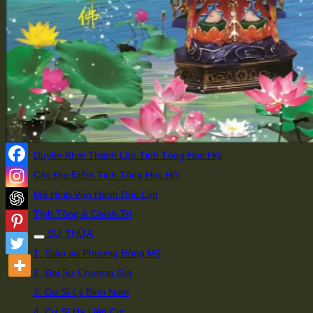
Chọn Di Đà Yếu Giải
Làm Việc Sai Thì Mới Sinh Bệnh
Súc Sanh Hiểu Lòng Người
Có Thể Giải Thì Có Thể Hành
Trà Thô Cơm Đạm Giữ Bình An
HỌC HỘI
Giới Thiệu Đạo Sư của Tịnh Tông Học Hội
Duyên Khởi Thành Lập Tịnh Tông Học Hội
Các Địa Điểm Tịnh Tông Học Hội
Mô Hình Vận Hành Độc Lập
Tịnh Tông & Chính Trị
SƯ THỪA
1. Giáo sư Phương Đông Mỹ
2. Đại Sư Chương Gia
3. Cư Sĩ Lý Bỉnh Nam
4. Cư Sĩ Hạ Liên Cư