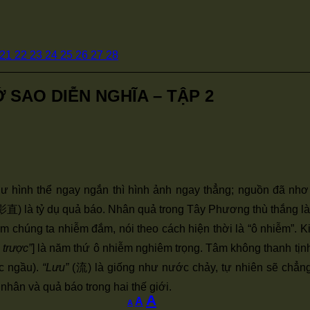
21
22
23
24
25
26
27
28
SAO DIỄN NGHĨA – TẬP 2
ư hình thể ngay ngắn thì hình ảnh ngay thẳng; nguồn đã nhơ
直) là tỷ dụ quả báo. Nhân quả trong Tây Phương thù thắng là 
chúng ta nhiễm đắm, nói theo cách hiện thời là “ô nhiễm”. K
 trược”
] là năm thứ ô nhiễm nghiêm trọng. Tâm không thanh tịnh
c ngầu).
“Lưu”
(流) là giống như nước chảy, tự nhiên sẽ chẳn
 nhân và quả báo trong hai thế giới.
Increase
A
Reset
Decrease
A
A