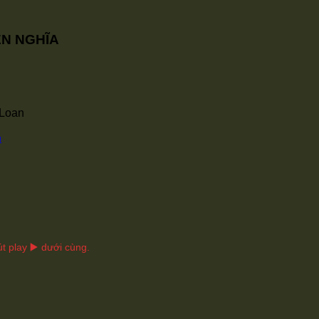
ỄN NGHĨA
 Loan
u
t play ▶️ dưới cùng.