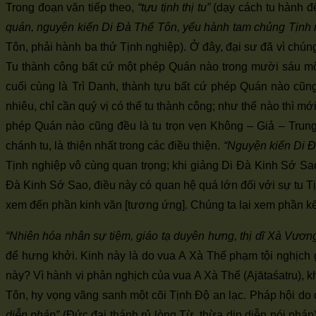
Trong đoạn văn tiếp theo,
“tựu tịnh thị tu”
(dạy cách tu hành để
quán, nguyện kiến Di Đà Thế Tôn, yếu hành tam chủng Tịnh 
Tôn, phải hành ba thứ Tịnh nghiệp). Ở đây, đại sư đã vì chún
Tu thành công bất cứ một phép Quán nào trong mười sáu m
cuối cùng là Trì Danh, thành tựu bất cứ phép Quán nào cũn
nhiêu, chỉ cần quý vị có thể tu thành công; như thế nào thì m
phép Quán nào cũng đều là tu trọn vẹn Không – Giả – Tru
chánh tu, là thiện nhất trong các điều thiện.
“Nguyện kiến Di Đ
Tịnh nghiệp vô cùng quan trọng; khi giảng Di Đà Kinh Sớ Sao,
Đà Kinh Sớ Sao, điều này có quan hệ quá lớn đối với sự tu Tị
xem đến phần kinh văn [tương ứng]. Chúng ta lại xem phần kế t
“Nhiên hóa nhân sự tiệm, giáo tạ duyên hưng, thị dĩ Xà Vương 
để hưng khởi. Kinh này là do vua A Xà Thế phạm tội nghịch 
này? Vì hành vi phản nghịch của vua A Xà Thế (Ajātaśatru), 
Tôn, hy vọng vãng sanh một cõi Tịnh Độ an lạc. Pháp hội do
diễn pháp”
(Đức đại thánh rủ lòng Từ, thừa dịp diễn nói pháp