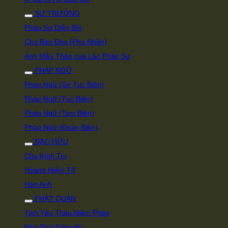
SƯ TRƯỞNG
Pháp Sư Diễn Bồi
Chu Ban Đạo (Phu Nhân)
Ảnh Mẫu Thân của Lão Pháp Sư
PHÁP NGỮ
Pháp Ngữ (Sơ Tục Biên)
Pháp Ngữ (Tục Biên)
Pháp Ngữ (Tam Biên)
Pháp Ngữ (Đoản Biên)
ĐẠO HỮU
Chu Kính Trụ
Hoàng Niệm Tổ
Hàn Anh
PHẬT QUÁN
Tinh Yếu Thập Niệm Pháp
Nhà Thờ Trăm Họ