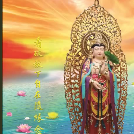
Vì Sao Xuất Gia
Bí Quyết Giảng Kinh
Học Tập Sư Thừa
Đồng Tham Đạo Hữu
Truyền Pháp Qua Mạng
Quả Báo Của Bản Thân
Hồi Quy Tịnh Độ
Bảo Vật Vô Giá
Cuốn Sách Nho Đầu Tiên
Cuốn Kinh Phật Đầu Tiên
Từ Không Vọng Ngữ Mà Bắt Đầu
Giới Thiệu Thiện Tri Thức
Hoằng Pháp & Hộ Pháp
Tôi Đến Để Làm Hộ Pháp
Phê Bình và Hủy Báng
Hai Chìa Khóa Học Phật Học Nho