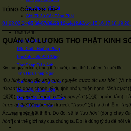
Tam Quy Ngũ Giới
TỔNG CỘNG 28 TẬP
Giới Thiệu Các Tông Phái
01
02
03
04
05
06
07
08
09
10
11
12
13
14
15
16
17
18
19
20
Sơ Lược Về Danh Tướng (Tên Gọi)
Tranh Ảnh
QUÁN VÔ LƯỢNG THỌ PHẬT KINH SỚ 
Ảnh Phật Bồ Tát
Dấu Chân Hoằng Pháp
Khoảnh khắc Đời Sống
Thư Pháp Trên Ảnh
Xin mở quyển kinh, trang thứ mười, dòng thứ ba đếm từ dưới lên:
Tinh Hoa Pháp Ngữ
“Dụ hình đoan tắc ảnh trực, nguyên trược tắc lưu hôn”
(Ví nh
Ảnh Hoa & Phong Cảnh
“Đoan”
là đoan chánh, tỷ dụ tịnh nhân, thiện hạnh;
“ảnh trực”
(影
Hoạt Động Pháp Hội
(源濁)
, “nguyên”
là nói tới
“tâm nguyên”
(心源: nguồn tâm). Tâm 
Nguyên Tác Tranh Vẽ Tay
trược ác thế”
(đời ác năm trược).
“Trược”
(濁) là ô nhiễm, [
“ngũ
Ảnh Nền Điện Thoại
Ác, hạnh bèn bất thiện. Do đó, sẽ là
“lưu hôn”
(dòng chảy đụ
Kinh Sách
hôn”
] chỉ thế giới này của chúng ta. Đó là dùng tỷ dụ để nói về