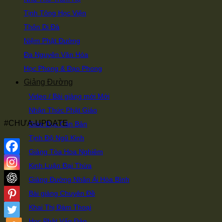
Tịnh Tông Học Viện
Thôn Di Đà
Niệm Phật Đường
Đa Nguyên Văn Hóa
Học Phong & Đạo Phong
Giảng Đường
Video / Bài giảng mới
Nhận Thức Phật Giáo
#CHƯA-UPDATE
Giáo Dục Căn Bản
Tịnh Độ Ngũ Kinh
Giảng Tòa Hoa Nghiêm
Kinh Luận Đại Thừa
Giảng Đường Nhân Ái Hòa Bình
Bài giảng Chuyên Đề
Khai Thị Đàm Thoại
Học Phật Vấn Đáp