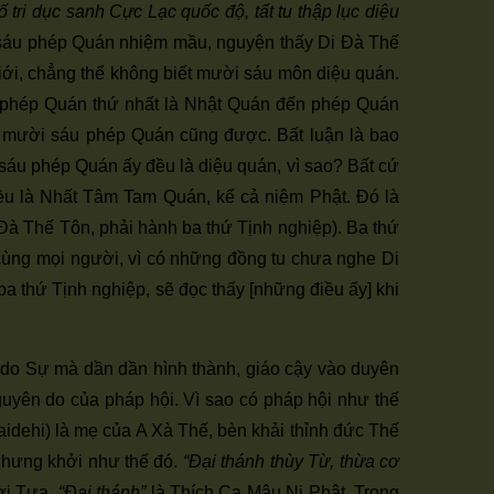
ố tri dục sanh Cực Lạc quốc độ, tất tu thập lục diệu
i sáu phép Quán nhiệm mầu, nguyện thấy Di Đà Thế
giới, chẳng thể không biết mười sáu môn diệu quán.
ừ phép Quán thứ nhất là Nhật Quán đến phép Quán
n mười sáu phép Quán cũng được. Bất luận là bao
i sáu phép Quán ấy đều là diệu quán, vì sao? Bất cứ
u là Nhất Tâm Tam Quán, kể cả niệm Phật. Đó là
Đà Thế Tôn, phải hành ba thứ Tịnh nghiệp). Ba thứ
t cùng mọi người, vì có những đồng tu chưa nghe Di
a thứ Tịnh nghiệp, sẽ đọc thấy [những điều ấy] khi
do Sự mà dần dần hình thành, giáo cậy vào duyên
guyên do của pháp hội. Vì sao có pháp hội như thế
idehi) là mẹ của A Xà Thế, bèn khải thỉnh đức Thế
c hưng khởi như thế đó.
“Đại thánh thùy Từ, thừa cơ
lời Tựa.
“Đại thánh”
là Thích Ca Mâu Ni Phật. Trong