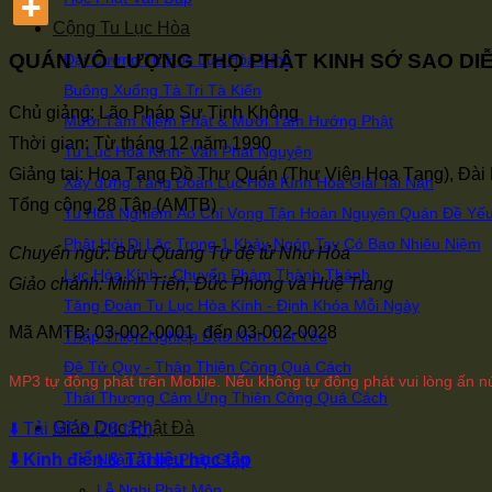
Cộng Tu Lục Hòa
QUÁN VÔ LƯỢNG THỌ PHẬT KINH SỚ SAO DI
Đại Cương Tu Học Lục Hòa Kính
Buông Xuống Tà Tri Tà Kiến
Chủ giảng: Lão Pháp Sư Tịnh Không
Mười Tâm Niệm Phật & Mười Tâm Hướng Phật
Thời gian: Từ tháng 12 năm 1990
Tu Lục Hòa Kính- Văn Phát Nguyện
Giảng tại: Hoa Tạng Đồ Thư Quán (Thư Viện Hoa Tạng), Đài
Xây dựng Tăng Đoàn Lục Hòa Kính Hóa Giải Tai Nạn
Tổng cộng 28 Tập (AMTB)
Tu Hoa Nghiêm Áo Chỉ Vọng Tận Hoàn Nguyên Quán Đề Yế
Phật Hỏi Di Lặc Trong 1 Khảy Ngón Tay Có Bao Nhiêu Niệm
Chuyển ngữ: Bửu Quang Tự đệ tử Như Hòa
Lục Hòa Kính - Chuyển Phàm Thành Thánh
Giảo chánh: Minh Tiến, Đức Phong và Huệ Trang
Tăng Đoàn Tu Lục Hòa Kính - Định Khóa Mỗi Ngày
Mã AMTB: 03-002-0001 đến 03-002-0028
Thập Thiện Nghiệp Đạo Kinh Tiết Yếu
Đệ Tử Quy - Thập Thiện Công Quá Cách
MP3 tự động phát trên Mobile. Nếu không tự động phát vui lòng ấn nú
Thái Thượng Cảm Ứng Thiên Công Quá Cách
Giáo Dục Phật Đà
⬇️ Tải MP3 (28 tập)
⬇️ Kinh điển & Tài liệu học tập
Nhận Thức Phật Giáo
Lễ Nghi Phật Môn