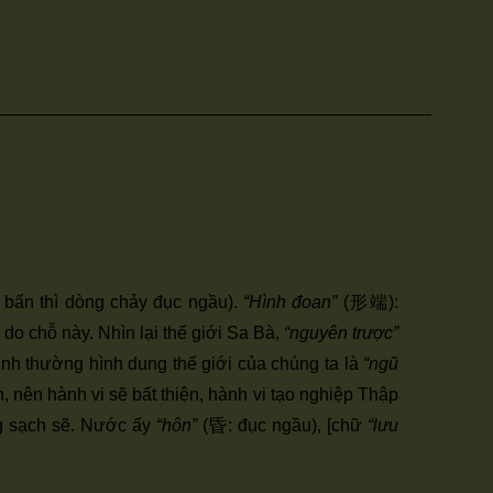
 bẩn thì dòng chảy đục ngầu).
“Hình đoan”
(形端):
do chỗ này. Nhìn lại thế giới Sa Bà,
“nguyên trược”
inh thường hình dung thế giới của chúng ta là
“ngũ
, nên hành vi sẽ bất thiện, hành vi tạo nghiệp Thập
g sạch sẽ. Nước ấy
“hôn”
(昏: đục ngầu), [chữ
“lưu