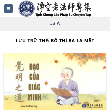
Bỏ
qua
nội
Increase
A
Reset
A
Decrease
A
dung
font
font
font
size.
size.
size.
LƯU TRỮ THẺ:
BỐ THÌ BA-LA-MẬT