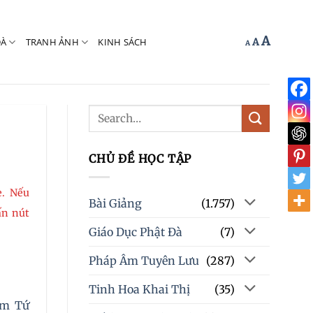
Increas
A
Reset
ĐÀ
TRANH ẢNH
KINH SÁCH
Decrease
A
A
font
font
font
size.
size.
size.
CHỦ ĐỀ HỌC TẬP
e. Nếu
Bài Giảng
(1.757)
ấn nút
Giáo Dục Phật Đà
(7)
Pháp Âm Tuyên Lưu
(287)
Tinh Hoa Khai Thị
(35)
hàm Tứ