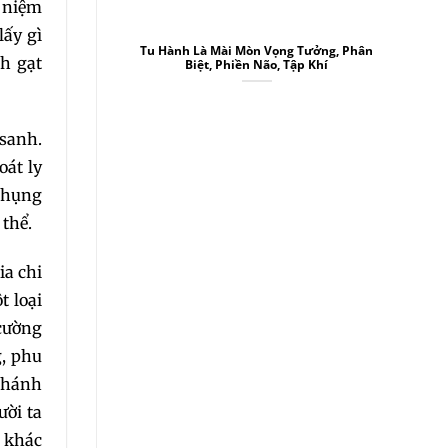
 niệm
lấy gì
Tu Hành Là Mài Mòn Vọng Tưởng, Phân
h gạt
Biệt, Phiền Não, Tập Khí
 sanh.
oát ly
 Phụng
 thể.
ia chi
t loại
 cường
g, phu
 thánh
ười ta
i khác