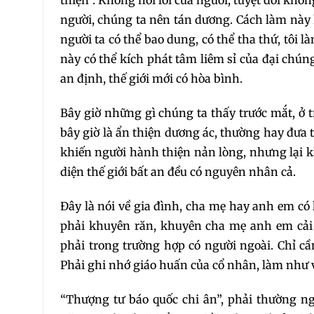
thiện”. Không nói lỗi của người, tuyệt đối kh
người, chúng ta nên tán dương. Cách làm này k
người ta có thể bao dung, có thể tha thứ, tôi l
này có thể kích phát tâm liêm sỉ của đại chún
an định, thế giới mới có hòa bình.
Bây giờ những gì chúng ta thấy trước mắt, ở 
bây giờ là ẩn thiện dương ác, thường hay đưa ti
khiến người hành thiện nản lòng, nhưng lại kh
diện thế giới bất an đều có nguyên nhân cả.
Đây là nói về gia đình, cha mẹ hay anh em có 
phải khuyên răn, khuyên cha mẹ anh em cải 
phải trong trường hợp có người ngoài. Chỉ cầ
Phải ghi nhớ giáo huấn của cổ nhân, làm như 
“Thượng tư báo quốc chi ân”, phải thường n