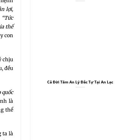
 mệnh
n lợi,
.
“Tức
ia thế
ạy con
ý chịu
u, đều
Cả Đời Tâm An Lý Đắc Tự Tại An Lạc
o quốc
ính là
ng thể
 ta là