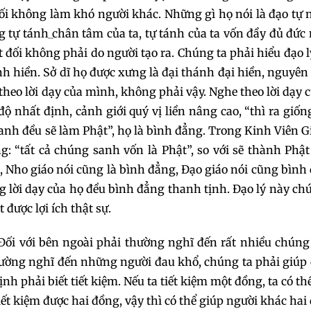
ối không làm khó người khác. Những gì họ nói là đạo tự 
g tự tánh_chân tâm của ta, tự tánh của ta vốn đầy đủ đức
ệt đối không phải do người tạo ra. Chúng ta phải hiểu đạo l
h hiền. Sở dĩ họ được xưng là đại thánh đại hiền, nguyê
heo lời dạy của mình, không phải vậy. Nghe theo lời dạy 
 độ nhất định, cảnh giới quý vị liền nâng cao, “thì ra giố
sanh đều sẽ làm Phật”, họ là bình đẳng. Trong Kinh Viên G
g: “tất cả chúng sanh vốn là Phật”, so với sẽ thành Phậ
g, Nho giáo nói cũng là bình đẳng, Đạo giáo nói cũng bình
 lời dạy của họ đều bình đẳng thanh tịnh. Đạo lý này ch
 được lợi ích thật sự.
. Đối với bên ngoài phải thường nghĩ đến rất nhiều chún
 thường nghĩ đến những người đau khổ, chúng ta phải giúp
h phải biết tiết kiệm. Nếu ta tiết kiệm một đồng, ta có th
ết kiệm được hai đồng, vậy thì có thể giúp người khác hai