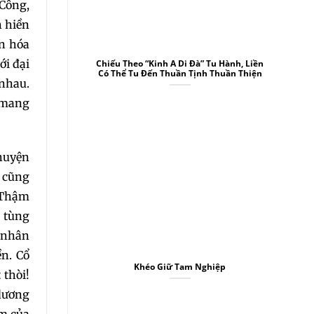
 Công,
n hiền
ăn hóa
ới đại
Chiếu Theo “Kinh A Di Đà” Tu Hành, Liền
Có Thể Tu Đến Thuần Tịnh Thuần Thiện
 nhau.
ể mang
Chuyện
y cũng
. Thậm
a tùng
n nhân
ền. Cổ
Khéo Giữ Tam Nghiệp
 thòi!
 dương