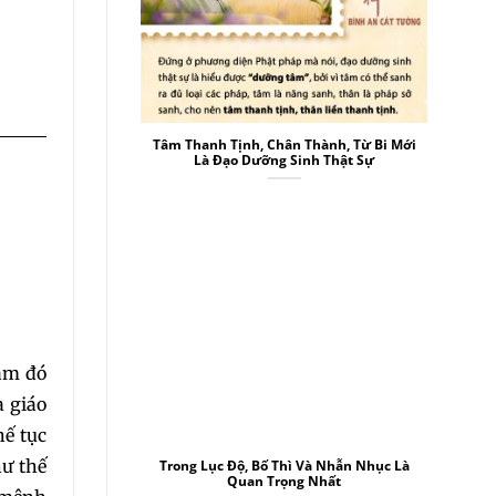
Tâm Thanh Tịnh, Chân Thành, Từ Bi Mới
Là Đạo Dưỡng Sinh Thật Sự
ăm đó
à giáo
hế tục
hư thế
Trong Lục Độ, Bố Thì Và Nhẫn Nhục Là
Quan Trọng Nhất