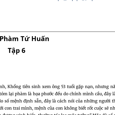
 Phàm Tứ Huấn
Tập 6
sinh, Khổng tiên sinh xem ông 53 tuổi gặp nạn, nhưng n
 tóm lại phàm là họa phước đều do chính mình cầu, đây l
o số mệnh định sẵn, đây là cách nói của những người t
ới con trai mình, mệnh của con không biết rốt cuộc sẽ n