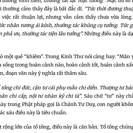
 đương vinh hiển, thường tác lạc mặc tưởng”.
Mặc dù số
 thường cảm thấy đây là bất đắc dĩ.
“Tức thời đương thuậ
m việc rất thuận lợi, nhưng vẫn cảm thấy chưa vừa lòng
Tức nhân tương ái kính, thường tác khủng cụ tưởng. Tức g
n phả ưu, thường tác tiện lâu tưởng”.
Những điều này là d
 có một quẻ “khiêm”. Trong Kinh Thư nói càng hay: “Mãn 
uận sống trong hoàn cảnh nào, hoàn cảnh tốt, hoàn cảnh xấ
n, đoạn văn này ý nghĩa rất thâm sâu.
 tông chi đức, cận tư cái phụ mẫu chi diễn. Thượng tư bá
hân chi cấp, nội tư nhàn kỷ chi tà”
. Sáu chữ “tư” này ch
này trong Phật pháp gọi là Chánh Tư Duy, con người khô
c sáu điều này là tiêu chuẩn.
rộng lớn của tổ tông, điều này là căn bản. Tổ tông chúng