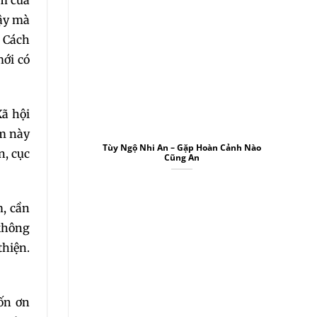
ểm của
vậy mà
. Cách
mới có
Xã hội
àm này
Tùy Ngộ Nhi An – Gặp Hoàn Cảnh Nào
n, cục
Cũng An
m, cần
không
thiện.
ốn ơn