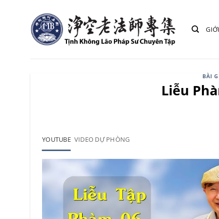
Bỏ
qua
GIỚ
nội
dung
BÀI 
Liễu Phà
YOUTUBE
VIDEO DỰ PHÒNG