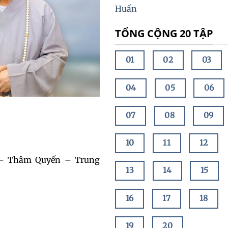
Huấn
TỔNG CỘNG 20 TẬP
01
02
03
04
05
06
07
08
09
10
11
12
g – Thâm Quyến – Trung
13
14
15
16
17
18
19
20