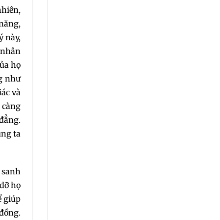
nhiên,
 năng,
ý này,
n nhân
của họ
ng như
iác và
t càng
 đẳng.
úng ta
g sanh
 đỡ họ
ể giúp
 đồng.