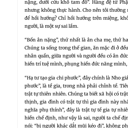
nặng, dưới cứu khổ tam đồ”. Hàng đệ tử Phậ
nhưng không thực hành. Cho nên tôi thường n
để hồi hướng? Chỉ hồi hướng trên miệng, kh
người, là một sự sai lầm.
“Bốn ân nặng”, thứ nhất là ân cha mẹ, thứ hai
Chúng ta sống trong thế gian, ăn mặc đi ở đều
nhân quần, giữa người và người đều có ân đứ
hiến trí tuệ mình, phụng hiến đức năng mình, p
“Hạ tư tạo gia chi phước”, đây chính là Nho giá
phước”, là tề gia, trong nhà phải chỉnh tề. Tiêu
trật tự thiên nhiên. Chúng ta biết xã hội có trậ
thịnh, gia đình có trật tự thì gia đình này 
nghĩa phụ thính”, đây là trật tự tề gia tự nh
hiền chế định, như vậy là sai, người ta chế đ
nói: “bị người khác dắt mũi kéo đi”, không p