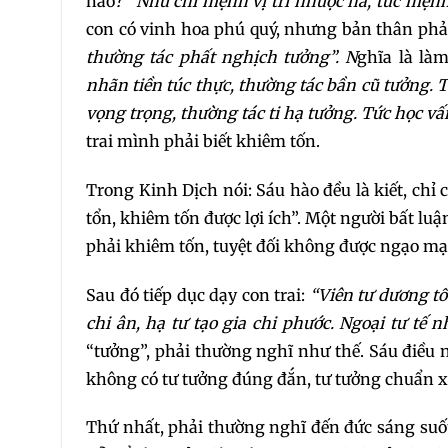
nào
? “Nhữ chi mệnh vị tri nhược hà, tức mệnh
con có vinh hoa phú quý, nhưng bản thân phải
thường tác phất nghịch tưởng”. N
ghĩa là là
nhãn tiền túc thực, thường tác bần cũ tưởng. 
vọng trọng, thường tác ti hạ tưởng. Tức học vấ
trai mình phải biết khiêm tốn.
Trong Kinh Dịch nói: Sáu hào đều là kiết, chỉ
tổn, khiêm tốn được lợi ích”. Một người bất l
phải khiêm tốn, tuyệt đối không được ngạo mạ
Sau đó tiếp dục dạy con trai:
“Viên tư dương tổ
chi ân, hạ tư tạo gia chi phước. Ngoại tư tế n
“tưởng”, phải thường nghĩ như thế. Sáu điều 
không có tư tưởng đúng đắn, tư tưởng chuẩn xá
Thứ nhất, phải thường nghĩ đến đức sáng suốt 