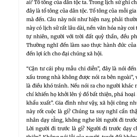
ai? Tổ tông của dân tộc ta. Trong lịch sử ghi
đây là tổ tông của dân tộc. Tổ tông của mỗi gi
mà đến. Câu này nói như hiện nay, phải thườ
này có lịch sử rất lâu dài, nền văn hóa này coi
tự nhiên, người với trời đất quỷ thần, đều p
Thường nghĩ đến làm sao thực hành đức của t
đến lợi ích cho đại chúng xã hội.
“Cận tư cái phụ mẫu chi diễn”, đây là nói đ
xấu trong nhà không được nói ra bên ngoài”, 
là điều khó tránh. Nếu nói ra cho người khác
chí khiến họ khởi lên ý đồ bất thiện, phá hoạ
khẩu xuất”. Gia đình như vậy, xã hội cũng n
này rốt cuộc là gì? Chúng ta suy nghĩ cẩn t
nhân dạy rằng, không nghe lời người đi trước,
Lời người đi trước là gì? Người đi trước dạy 