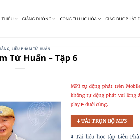
I THIỆU
GIẢNG ĐƯỜNG
CỘNG TU LỤC HÒA
GIÁO DỤC PHẬT 
GIẢNG
,
LIỄU PHÀM TỨ HUẤN
m Tứ Huấn – Tập 6
MP3 tự động phát trên Mobil
không tự động phát vui lòng 
play ▶️ dưới cùng.
⬇️ TẢI TRỌN BỘ MP3
⬇️ Tài liệu học tập Liễu P