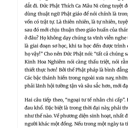
dắt đi. Đức Phật Thích Ca Mâu Ni cũng tuyệt đ
dùng thuật ngữ Phật giáo để nói chính là tron
vốn có trật tự. Là thiên nhiên, là tự nhiên, tuy
sau đó mới chịu thuận theo giáo huấn của thán
ở đâu? Họ không dạy chúng ta vĩnh viễn nghe t
là giai đoạn sơ học, khi ta học đến được trình
họ vậy!” Cho nên Đức Phật nói: “tất cả chúng 
Kinh Hoa Nghiêm nói càng thấu triệt, nói rằn
thiết thực hơn! Bởi thế Phật pháp là bình đẳn
Các bậc thánh hiền trong ngoài xưa nay, những
phải lãnh hội tường tận và sâu sắc hơn, mới đạt
Hai câu tiếp theo, “ngoại tư tế nhân chi cấp”
đau khổ. Đặc biệt là trong thời đại này, phải
như thế nào. Về phương diện sinh hoạt, nhất địn
người khác một đồng. Nếu trong một ngày ta ti