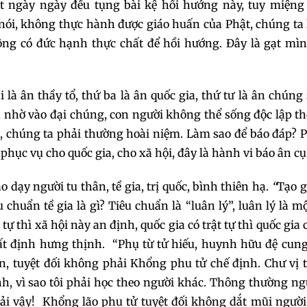
t ngày ngày đều tụng bài kệ hồi hướng này, tuy miệng
ói, không thực hành được giáo huấn của Phật, chúng ta 
ông có đức hạnh thực chất để hồi hướng. Đây là gạt mìn
 là ân thầy tổ, thứ ba là ân quốc gia, thứ tư là ân chúng
 nhờ vào đại chúng, con người không thể sống độc lập th
c, chúng ta phải thường hoài niệm. Làm sao để báo đáp?
hục vụ cho quốc gia, cho xã hội, đây là hành vi báo ân cụ
o dạy người tu thân, tề gia, trị quốc, bình thiên hạ.
“
Tạo g
 chuẩn tề gia là gì? Tiêu chuẩn là “luân lý”, luân lý là mộ
t tự thì xã hội này an định, quốc gia có trật tự thì quốc gia
nhất định hưng thịnh. “Phụ từ tử hiếu, huynh hữu đệ cun
iên, tuyệt đối không phải Khổng phu tử chế định. Chư vị
ịnh, vì sao tôi phải học theo người khác. Thông thường ng
hải vậy! Khổng lão phu tử tuyệt đối không dắt mũi ngườ