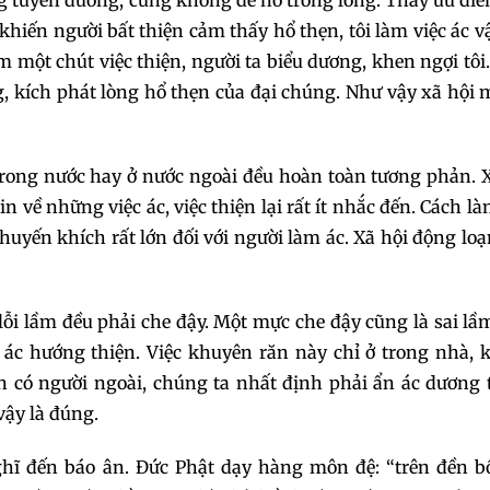
ông tuyên dương, cũng không để nó trong lòng. Thấy ưu đi
hiến người bất thiện cảm thấy hổ thẹn, tôi làm việc ác 
àm một chút việc thiện, người ta biểu dương, khen ngợi tôi
g, kích phát lòng hổ thẹn của đại chúng. Như vậy xã hội 
trong nước hay ở nước ngoài đều hoàn toàn tương phản. 
n về những việc ác, việc thiện lại rất ít nhắc đến. Cách l
uyến khích rất lớn đối với người làm ác. Xã hội động loạ
lỗi lầm đều phải che đậy. Một mực che đậy cũng là sai lầ
ác hướng thiện. Việc khuyên răn này chỉ ở trong nhà, 
n có người ngoài, chúng ta nhất định phải ẩn ác dương 
vậy là đúng.
ghĩ đến báo ân. Đức Phật dạy hàng môn đệ: “trên đền b