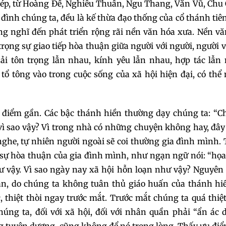
 chép, từ Hoàng Đế, Nghiêu Thuấn, Ngu Thang, Văn Vũ, Chu
a đình chúng ta, đều là kế thừa đạo thống của cổ thánh tiê
ng nghĩ đến phát triển rộng rãi nền văn hóa xưa. Nền v
 trọng sự giao tiếp hòa thuận giữa người với người, người v
hải tôn trọng lẫn nhau, kính yêu lẫn nhau, hợp tác lẫn
ổ tông vào trong cuộc sống của xã hội hiện đại, có th
ến điểm gần. Các bậc thánh hiền thường dạy chúng ta: “
vì sao vậy? Vì trong nhà có những chuyện không hay, đâ
 nghe, tự nhiên người ngoài sẽ coi thường gia đình mình
i sự hòa thuận của gia đình mình, như ngạn ngữ nói: “họ
hư vậy. Vì sao ngày nay xã hội hỗn loạn như vậy? Nguyê
hận, do chúng ta không tuân thủ giáo huấn của thánh hi
 thiệt thòi ngay trước mắt. Trước mắt chúng ta quá thiệt
chúng ta, đối với xã hội, đối với nhân quần phải “ẩn ác