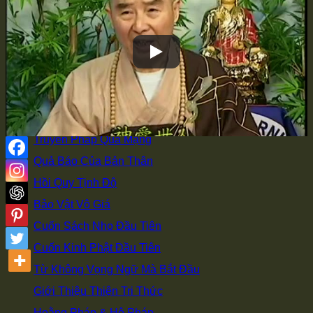
Đi học ở Từ Đường
Có Duyên Với Phật
Vì Sao Xuất Gia
Bí Quyết Giảng Kinh
Học Tập Sư Thừa
Đồng Tham Đạo Hữu
Truyền Pháp Qua Mạng
Quả Báo Của Bản Thân
Hồi Quy Tịnh Độ
Bảo Vật Vô Giá
Cuốn Sách Nho Đầu Tiên
Cuốn Kinh Phật Đầu Tiên
Từ Không Vọng Ngữ Mà Bắt Đầu
Giới Thiệu Thiện Tri Thức
Hoằng Pháp & Hộ Pháp