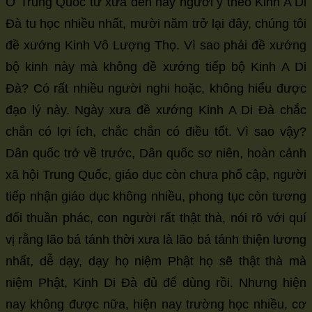
Ở Trung Quốc từ xưa đến nay người y theo Kinh A Di
Đà tu học nhiều nhất, mười năm trở lại đây, chúng tôi
đề xướng Kinh Vô Lượng Thọ. Vì sao phải đề xướng
bộ kinh này mà không đề xướng tiếp bộ Kinh A Di
Đà? Có rất nhiều người nghi hoặc, không hiểu được
đạo lý này. Ngày xưa đề xướng Kinh A Di Đà chắc
chắn có lợi ích, chắc chắn có điều tốt. Vì sao vậy?
Dân quốc trở về trước, Dân quốc sơ niên, hoàn cảnh
xã hội Trung Quốc, giáo dục còn chưa phổ cập, người
tiếp nhận giáo dục không nhiều, phong tục còn tương
đối thuần phác, con người rất thật thà, nói rõ với quí
vị rằng lão bá tánh thời xưa là lão bá tánh thiện lương
nhất, dễ dạy, dạy họ niệm Phật họ sẽ thật thà mà
niệm Phật, Kinh Di Đà đủ để dùng rồi. Nhưng hiện
nay không được nữa, hiện nay trường học nhiều, cơ