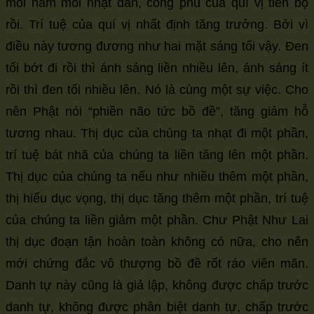
mỗi năm mỗi nhạt dần, công phu của quí vị tiến bộ
rồi. Trí tuệ của quí vị nhất định tăng trưởng. Bởi vì
điều này tương đương như hai mặt sáng tối vậy. Đen
tối bớt đi rồi thì ánh sáng liền nhiều lên, ánh sáng ít
rồi thì đen tối nhiều lên. Nó là cùng một sự việc. Cho
nên Phật nói “phiền não tức bồ đề”, tăng giảm hỗ
tương nhau. Thị dục của chúng ta nhạt đi một phần,
trí tuệ bát nhã của chúng ta liền tăng lên một phần.
Thị dục của chúng ta nếu như nhiều thêm một phần,
thị hiếu dục vọng, thị dục tăng thêm một phần, trí tuệ
của chúng ta liền giảm một phần. Chư Phật Như Lai
thị dục đoạn tận hoàn toàn không có nữa, cho nên
mới chứng đắc vô thượng bồ đề rốt ráo viên mãn.
Danh tự này cũng là giả lập, không được chấp trước
danh tự, không được phân biệt danh tự, chấp trước