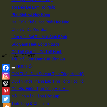
Tôi Đến Để Làm Hộ Pháp
Phê Bình và Hủy Báng
Hai Chìa Khóa Học Phật Học Nho
Chọn Di Đà Yếu Giải
Làm Việc Sai Thì Mới Sinh Bệnh
Súc Sanh Hiểu Lòng Người
Có Thể Giải Thì Có Thể Hành
#CHƯA-UPDATE
Trà Thô Cơm Đạm Giữ Bình An
HỌC HỘI
Giới Thiệu Đạo Sư của Tịnh Tông Học Hội
Duyên Khởi Thành Lập Tịnh Tông Học Hội
Các Địa Điểm Tịnh Tông Học Hội
Mô Hình Vận Hành Độc Lập
Tịnh Tông & Chính Trị