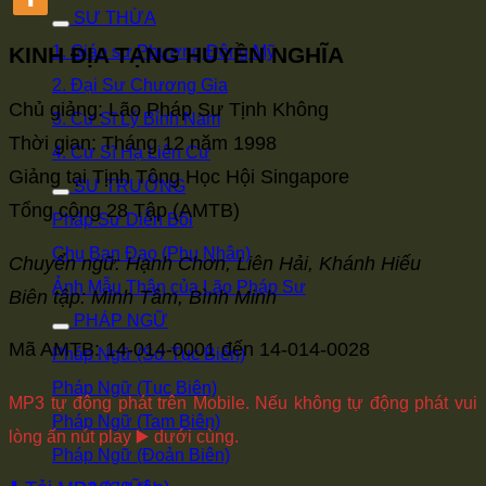
SƯ THỪA
KINH ĐỊA TẠNG HUYỀN NGHĨA
1. Giáo sư Phương Đông Mỹ
2. Đại Sư Chương Gia
Chủ giảng: Lão Pháp Sư Tịnh Không
3. Cư Sĩ Lý Bỉnh Nam
Thời gian: Tháng 12 năm 1998
4. Cư Sĩ Hạ Liên Cư
Giảng tại Tịnh Tông Học Hội Singapore
SƯ TRƯỞNG
Tổng cộng 28 Tập (AMTB)
Pháp Sư Diễn Bồi
Chu Ban Đạo (Phu Nhân)
Chuyển ngữ: Hạnh Chơn, Liên Hải, Khánh Hiếu
Ảnh Mẫu Thân của Lão Pháp Sư
Biên tập: Minh Tâm, Bình Minh
PHÁP NGỮ
Mã AMTB: 14-014-0001 đến 14-014-0028
Pháp Ngữ (Sơ Tục Biên)
Pháp Ngữ (Tục Biên)
MP3 tự động phát trên Mobile. Nếu không tự động phát vui
Pháp Ngữ (Tam Biên)
lòng ấn nút play ▶️ dưới cùng.
Pháp Ngữ (Đoản Biên)