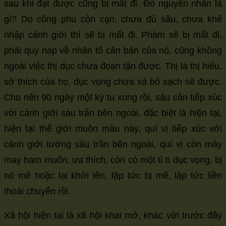
sau khi đạt được cũng bị mất đi. Đó nguyên nhân là
gì? Do công phu còn cạn, chưa đủ sâu, chưa khế
nhập cảnh giới thì sẽ bị mất đi. Phàm sẽ bị mất đi,
phải quy nạp về nhân tố căn bản của nó, cũng không
ngoài việc thị dục chưa đoạn tận được. Thị là thị hiếu,
sở thích của họ, dục vọng chưa xả bỏ sạch sẽ được.
Cho nên 90 ngày một kỳ tu xong rồi, sáu căn tiếp xúc
với cảnh giới sáu trần bên ngoài, đặc biệt là hiện tại,
hiện tại thế giới muôn màu này, quí vị tiếp xúc với
cảnh giới tướng sáu trần bên ngoài, quí vị còn mảy
may ham muốn, ưa thích, còn có một tí ti dục vọng, bị
nó mê hoặc lại khởi lên, lập tức bị mê, lập tức liền
thoái chuyển rồi.
Xã hội hiện tại là xã hội khai mở, khác với trước đây