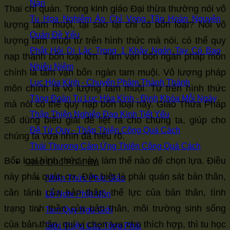
Nạn
Thai chỉ quán. Trong kinh giáo Đại thừa thường nói vô
Tu Hoa Nghiêm Áo Chỉ Vọng Tận Hoàn Nguyên
lượng tam muội, tại sao lại chỉ có bốn loại? Nói vô
Quán Đề Yếu
lượng tam muội từ trên hình thức mà nói, có thể quy
Phật Hỏi Di Lặc Trong 1 Khảy Ngón Tay Có Bao
nạp thành bốn loại lớn. Tám vạn bốn ngàn pháp môn
Nhiêu Niệm
chính là tám vạn bốn ngàn tam muội. Vô lượng pháp
Lục Hòa Kính - Chuyển Phàm Thành Thánh
môn chính là vô lượng tam muội. Từ trên hình thức
Tăng Đoàn Tu Lục Hòa Kính - Định Khóa Mỗi Ngày
mà nói có thể quy nạp bốn loại này. Giáo Thừa Pháp
Thập Thiện Nghiệp Đạo Kinh Tiết Yếu
Số dùng biểu giải để liệt ra cho chúng ta, giúp cho
Đệ Tử Quy - Thập Thiện Công Quá Cách
chúng ta vừa nhìn đã hiểu rõ.
Thái Thượng Cảm Ứng Thiên Công Quá Cách
Bốn loại hình thức này, làm thế nào để chọn lựa. Điều
Giáo Dục Phật Đà
này phải quán cơ. Đặc biệt là phải quán sát bản thân,
Nhận Thức Phật Giáo
căn tánh của bản thân, thể lực của bản thân, tình
Lễ Nghi Phật Môn
trạng tinh thần của bản thân, môi trường sinh sống
Tam Quy Ngũ Giới
của bản thân, quí vị chọn lựa cho thích hợp, thì tu học
Giới Thiệu Các Tông Phái