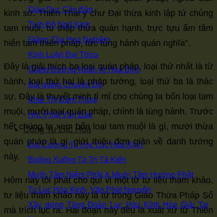
Giáo Dục Căn Bản
kinh sớ. Thiên Thai y chư Đại thừa kinh lập tứ chủng
Tịnh Độ Ngũ Kinh
tam muội, tu thập thừa quán hạnh, trực tựu ấm tâm
Giảng Tòa Hoa Nghiêm
hiển tam thiên pháp, tức tùng hành quán nghĩa”.
Kinh Luận Đại Thừa
Đây là giải thích ba loại quán pháp, loại thứ nhất là từ
Giảng Đường Nhân Ái Hòa Bình
hành, loại thứ hai là pháp tướng, loại thứ ba là thác
Bài giảng Chuyên Đề
sự. Đây là thuyết minh tỉ mỉ cho chúng ta bốn loại tam
Khai Thị Đàm Thoại
muội, mười loại quán pháp, chính là tùng hành. Trước
Học Phật Vấn Đáp
hết chúng ta xem bốn loại tam muội là gì, mười thừa
Cộng Tu Lục Hòa
quán pháp là gì, giới thiệu đơn giản về danh tướng
Đại Cương Tu Học Lục Hòa Kính
này.
Buông Xuống Tà Tri Tà Kiến
Mười Tâm Niệm Phật & Mười Tâm Hướng Phật
Hôm nay tôi phát cho quí vị một tờ tư liệu tham khảo,
Tu Lục Hòa Kính- Văn Phát Nguyện
tư liệu tham khảo này là từ trong Giáo Thừa Pháp Số
Xây dựng Tăng Đoàn Lục Hòa Kính Hóa Giải Tai
mà trích lục ra. Hai đoạn này đều là xuất xứ từ Thiên