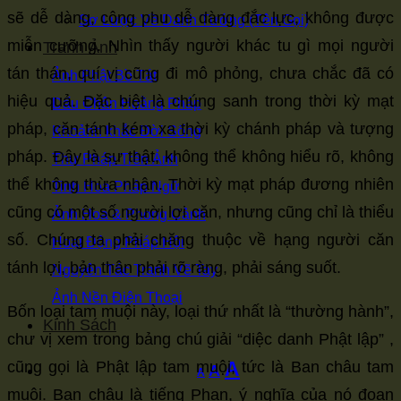
sẽ dễ dàng, công phu dễ dàng đắc lực, không được
Sơ Lược Về Danh Tướng (Tên Gọi)
miễn cưỡng. Nhìn thấy người khác tu gì mọi người
Tranh Ảnh
tán thán, quí vị cũng đi mô phỏng, chưa chắc đã có
Ảnh Phật Bồ Tát
hiệu quả. Đặc biệt là chúng sanh trong thời kỳ mạt
Dấu Chân Hoằng Pháp
pháp, căn tánh kém xa thời kỳ chánh pháp và tượng
Khoảnh khắc Đời Sống
pháp. Đây là sự thật, không thể không hiểu rõ, không
Thư Pháp Trên Ảnh
thể không thừa nhận. Thời kỳ mạt pháp đương nhiên
Tinh Hoa Pháp Ngữ
cũng có một số người lợi căn, nhưng cũng chỉ là thiểu
Ảnh Hoa & Phong Cảnh
số. Chúng ta phải chăng thuộc về hạng người căn
Hoạt Động Pháp Hội
tánh lợi, bản thân phải rõ ràng, phải sáng suốt.
Nguyên Tác Tranh Vẽ Tay
Ảnh Nền Điện Thoại
Bốn loại tam muội này, loại thứ nhất là “thường hành”,
Kinh Sách
chư vị xem trong bảng chú giải “diệc danh Phật lập” ,
Increase
A
cũng gọi là Phật lập tam muội, tức là Ban châu tam
Reset
Decrease
A
A
font
muội. Ban châu là tiếng Phạn, ý nghĩa của nó đoạn
font
font