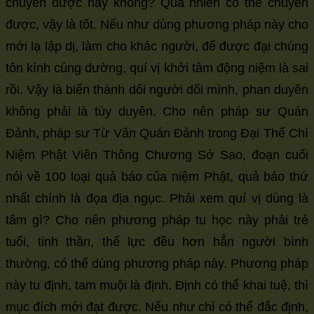
chuyển được hay không? Quả nhiên có thể chuyển
được, vậy là tốt. Nếu như dùng phương pháp này cho
mới lạ lập dị, làm cho khác người, để được đại chúng
tôn kính cúng dường, quí vị khởi tâm động niệm là sai
rồi. Vậy là biến thành dối người dối mình, phan duyên
không phải là tùy duyên. Cho nên pháp sư Quán
Đảnh, pháp sư Từ Vân Quán Đảnh trong Đại Thế Chí
Niệm Phật Viên Thông Chương Sớ Sao, đoạn cuối
nói về 100 loại quả báo của niệm Phật, quả báo thứ
nhất chính là đọa địa ngục. Phải xem quí vị dùng là
tâm gì? Cho nên phương pháp tu học này phải trẻ
tuổi, tinh thần, thể lực đều hơn hẳn người bình
thường, có thể dùng phương pháp này. Phương pháp
này tu định, tam muội là định. Định có thể khai tuệ, thì
mục đích mới đạt được. Nếu như chỉ có thể đắc định,