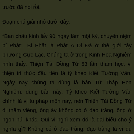
size.
trước đã nói rồi.
size.
size.
Đoạn chú giải nhỏ dưới đây.
“Ban châu kinh lấy 90 ngày làm một kỳ, chuyên niệm
bỉ Phật”. Bỉ Phật là Phật A Di Đà ở thế giới tây
phương Cực Lạc. Chúng ta ở trong Kinh Hoa Nghiêm
nhìn thấy, Thiện Tài Đồng Tử 53 lần tham học, vị
thiện tri thức đầu tiên là tỳ kheo Kiết Tường Vân.
Ngày nay chúng ta dùng là bản Tứ Thập Hoa
Nghiêm, dùng bản này. Tỳ kheo Kiết Tường Vân
chính là vị tu pháp môn này, nên Thiện Tài Đồng Tử
đi thăm viếng, ông ấy không có ở đạo tràng, ông ở
ngọn núi khác. Quí vị nghĩ xem đó là đại biểu cho ý
nghĩa gì? Không có ở đạo tràng, đạo tràng là ví dụ