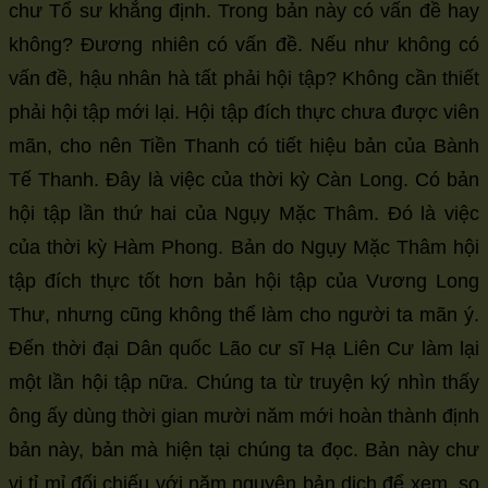
chư Tổ sư khẳng định. Trong bản này có vấn đề hay
không? Đương nhiên có vấn đề. Nếu như không có
vấn đề, hậu nhân hà tất phải hội tập? Không cần thiết
phải hội tập mới lại. Hội tập đích thực chưa được viên
mãn, cho nên Tiền Thanh có tiết hiệu bản của Bành
Tế Thanh. Đây là việc của thời kỳ Càn Long. Có bản
hội tập lần thứ hai của Ngụy Mặc Thâm. Đó là việc
của thời kỳ Hàm Phong. Bản do Ngụy Mặc Thâm hội
tập đích thực tốt hơn bản hội tập của Vương Long
Thư, nhưng cũng không thể làm cho người ta mãn ý.
Đến thời đại Dân quốc Lão cư sĩ Hạ Liên Cư làm lại
một lần hội tập nữa. Chúng ta từ truyện ký nhìn thấy
ông ấy dùng thời gian mười năm mới hoàn thành định
bản này, bản mà hiện tại chúng ta đọc. Bản này chư
vị tỉ mỉ đối chiếu với năm nguyên bản dịch để xem, so